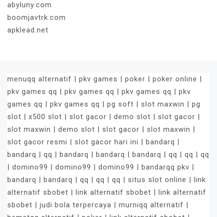
abyluny.com
boomjavtrk.com
apklead.net
menuqq alternatif
|
pkv games
|
poker
|
poker online
|
pkv games qq
|
pkv games qq
|
pkv games qq
|
pkv
games qq
|
pkv games qq
|
pg soft
|
slot maxwin
|
pg
slot
|
x500 slot
|
slot gacor
|
demo slot
|
slot gacor
|
slot maxwin
|
demo slot
|
slot gacor
|
slot maxwin
|
slot gacor resmi
|
slot gacor hari ini
|
bandarq
|
bandarq
|
qq
|
bandarq
|
bandarq
|
bandarq
|
qq
|
qq
|
qq
|
domino99
|
domino99
|
domino99
|
bandarqq pkv
|
bandarq
|
bandarq
|
qq
|
qq
|
qq
|
situs slot online
|
link
alternatif sbobet
|
link alternatif sbobet
|
link alternatif
sbobet
|
judi bola terpercaya
|
murniqq alternatif
|