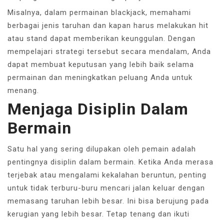
Misalnya, dalam permainan blackjack, memahami
berbagai jenis taruhan dan kapan harus melakukan hit
atau stand dapat memberikan keunggulan. Dengan
mempelajari strategi tersebut secara mendalam, Anda
dapat membuat keputusan yang lebih baik selama
permainan dan meningkatkan peluang Anda untuk
menang.
Menjaga Disiplin Dalam
Bermain
Satu hal yang sering dilupakan oleh pemain adalah
pentingnya disiplin dalam bermain. Ketika Anda merasa
terjebak atau mengalami kekalahan beruntun, penting
untuk tidak terburu-buru mencari jalan keluar dengan
memasang taruhan lebih besar. Ini bisa berujung pada
kerugian yang lebih besar. Tetap tenang dan ikuti