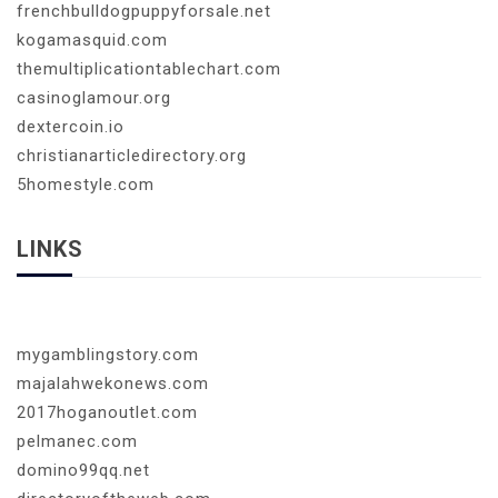
frenchbulldogpuppyforsale.net
kogamasquid.com
themultiplicationtablechart.com
casinoglamour.org
dextercoin.io
christianarticledirectory.org
5homestyle.com
LINKS
mygamblingstory.com
majalahwekonews.com
2017hoganoutlet.com
pelmanec.com
domino99qq.net