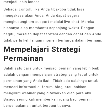
menjadi lebih lancar.
Sebagai contoh, jika Anda tiba-tiba tidak bisa
mengakses akun Anda, Anda dapat segera
menghubungi tim support melalui live chat. Mereka
biasanya siap membantu sepanjang waktu. Dengan
begitu, masalah dapat teratasi dengan cepat dan Anda
tidak perlu kehilangan momen berharga dalam bermain.
Mempelajari Strategi
Permainan
Salah satu cara untuk menjadi pemain yang lebih baik
adalah dengan mempelajari strategi yang tepat untuk
permainan yang Anda ikuti. Tidak ada salahnya untuk
mencari informasi di forum, blog, atau bahkan
mengikuti webinar yang ditawarkan oleh para ahli.
Bisaqq sering kali memberikan ruang bagi pemain
berpengalaman untuk berbagi tipsnya.