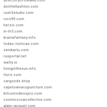
directoryoftheweb.com
donttellashton.com
rush3studio.com
roro90.com
herzio.com
in-hi5.com
krainafantasy.info
todas-noticias.com
senikartu.com
rusportal.net
watty.io
livinginthesun.info
itsriz.com
cargoods.shop
capetownacupuncture.com
bitcoinvideospro.com
cosmiccrowcollective.com
alain-jacquet.com