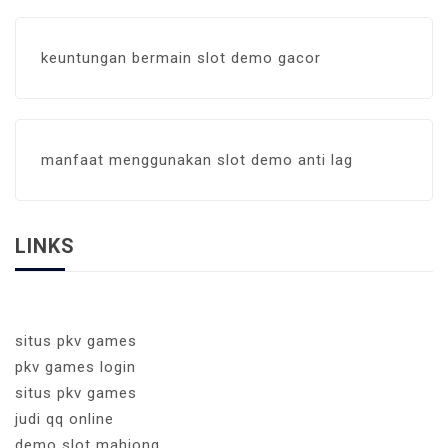
keuntungan bermain slot demo gacor
manfaat menggunakan slot demo anti lag
LINKS
situs pkv games
pkv games login
situs pkv games
judi qq online
demo slot mahjong