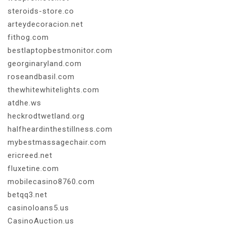
steroids-store.co
arteydecoracion.net
fithog.com
bestlaptopbestmonitor.com
georginaryland.com
roseandbasil.com
thewhitewhitelights.com
atdhe.ws
heckrodtwetland.org
halfheardinthestillness.com
mybestmassagechair.com
ericreed.net
fluxetine.com
mobilecasino8760.com
betqq3.net
casinoloans5.us
CasinoAuction.us