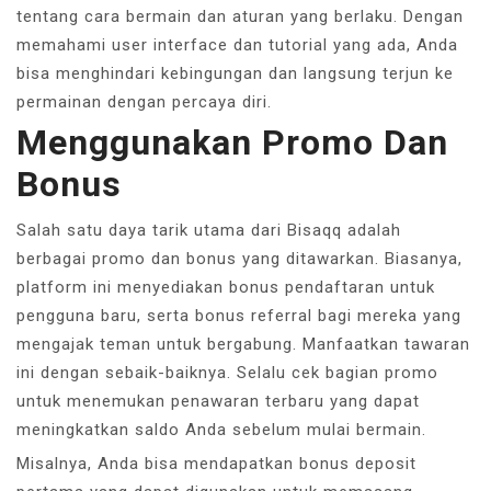
tentang cara bermain dan aturan yang berlaku. Dengan
memahami user interface dan tutorial yang ada, Anda
bisa menghindari kebingungan dan langsung terjun ke
permainan dengan percaya diri.
Menggunakan Promo Dan
Bonus
Salah satu daya tarik utama dari Bisaqq adalah
berbagai promo dan bonus yang ditawarkan. Biasanya,
platform ini menyediakan bonus pendaftaran untuk
pengguna baru, serta bonus referral bagi mereka yang
mengajak teman untuk bergabung. Manfaatkan tawaran
ini dengan sebaik-baiknya. Selalu cek bagian promo
untuk menemukan penawaran terbaru yang dapat
meningkatkan saldo Anda sebelum mulai bermain.
Misalnya, Anda bisa mendapatkan bonus deposit