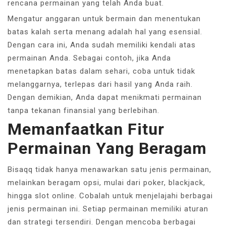
rencana permainan yang telah Anda buat.
Mengatur anggaran untuk bermain dan menentukan
batas kalah serta menang adalah hal yang esensial.
Dengan cara ini, Anda sudah memiliki kendali atas
permainan Anda. Sebagai contoh, jika Anda
menetapkan batas dalam sehari, coba untuk tidak
melanggarnya, terlepas dari hasil yang Anda raih.
Dengan demikian, Anda dapat menikmati permainan
tanpa tekanan finansial yang berlebihan.
Memanfaatkan Fitur
Permainan Yang Beragam
Bisaqq tidak hanya menawarkan satu jenis permainan,
melainkan beragam opsi, mulai dari poker, blackjack,
hingga slot online. Cobalah untuk menjelajahi berbagai
jenis permainan ini. Setiap permainan memiliki aturan
dan strategi tersendiri. Dengan mencoba berbagai