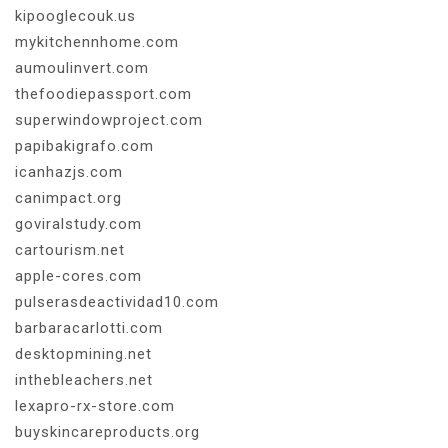
kipooglecouk.us
mykitchennhome.com
aumoulinvert.com
thefoodiepassport.com
superwindowproject.com
papibakigrafo.com
icanhazjs.com
canimpact.org
goviralstudy.com
cartourism.net
apple-cores.com
pulserasdeactividad10.com
barbaracarlotti.com
desktopmining.net
inthebleachers.net
lexapro-rx-store.com
buyskincareproducts.org