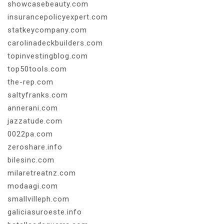
showcasebeauty.com
insurancepolicyexpert.com
statkeycompany.com
carolinadeckbuilders.com
topinvestingblog.com
top50tools.com
the-rep.com
saltyfranks.com
annerani.com
jazzatude.com
0022pa.com
zeroshare.info
bilesinc.com
milaretreatnz.com
modaagi.com
smallvilleph.com
galiciasuroeste.info