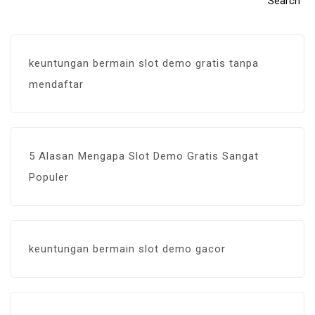
Search
G
A
T
I
keuntungan bermain slot demo gratis tanpa
O
mendaftar
N
5 Alasan Mengapa Slot Demo Gratis Sangat
Populer
keuntungan bermain slot demo gacor