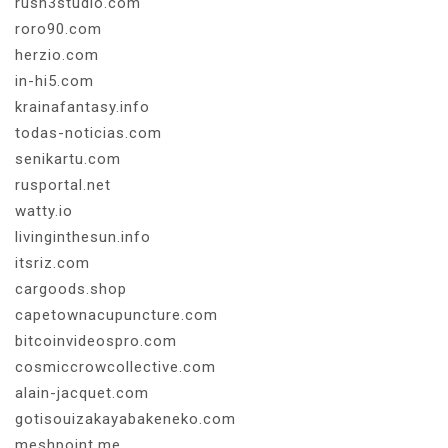
rush3studio.com
roro90.com
herzio.com
in-hi5.com
krainafantasy.info
todas-noticias.com
senikartu.com
rusportal.net
watty.io
livinginthesun.info
itsriz.com
cargoods.shop
capetownacupuncture.com
bitcoinvideospro.com
cosmiccrowcollective.com
alain-jacquet.com
gotisouizakayabakeneko.com
meshpoint.me