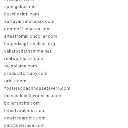
spongebob.net
busyboxintl.com
auttayanratchapak.com
postcoffeebarva.com
elteatromilliondollar.com
burgerkingfranchise.org
vallarpadathamma.net
realworldsize.com
teknolama.com
productforbaby.com
orb-z.com
fosterscoachhousetavern.com
mesasdecultivoonline.com
boilersnbits.com
latestviralpost.com
newfreearticle.com
blitzpowerusa.com