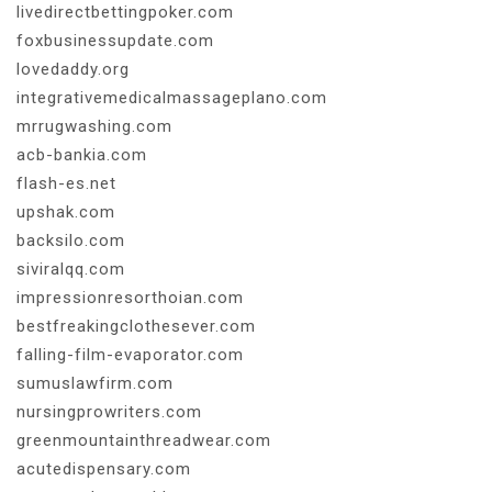
livedirectbettingpoker.com
foxbusinessupdate.com
lovedaddy.org
integrativemedicalmassageplano.com
mrrugwashing.com
acb-bankia.com
flash-es.net
upshak.com
backsilo.com
siviralqq.com
impressionresorthoian.com
bestfreakingclothesever.com
falling-film-evaporator.com
sumuslawfirm.com
nursingprowriters.com
greenmountainthreadwear.com
acutedispensary.com