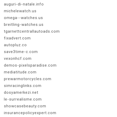
auguri-di-natale.info
michelewatch.us
omega--watches.us
breitling-watches.us
tgarnettcentrallautoads.com
fixadvert.com
autopluz.co
save3time-c.com
vexonhcf.com
demos-pixelsparadise.com
mediatitude.com
prewarmotorcycles.com
simracinglinks.com
dosyamerkezi.net
le-surrealisme.com
showcasebeauty.com
insurancepolicyexpert.com