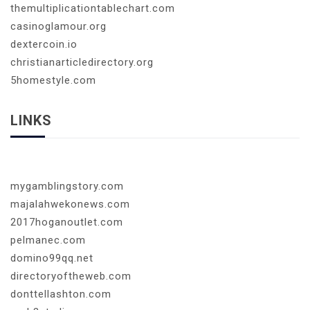
themultiplicationtablechart.com
casinoglamour.org
dextercoin.io
christianarticledirectory.org
5homestyle.com
LINKS
mygamblingstory.com
majalahwekonews.com
2017hoganoutlet.com
pelmanec.com
domino99qq.net
directoryoftheweb.com
donttellashton.com