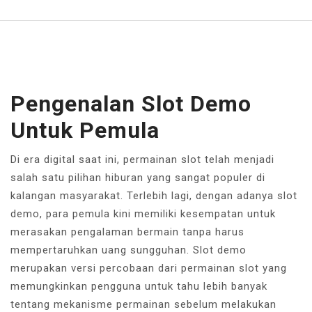
Pengenalan Slot Demo
Untuk Pemula
Di era digital saat ini, permainan slot telah menjadi
salah satu pilihan hiburan yang sangat populer di
kalangan masyarakat. Terlebih lagi, dengan adanya slot
demo, para pemula kini memiliki kesempatan untuk
merasakan pengalaman bermain tanpa harus
mempertaruhkan uang sungguhan. Slot demo
merupakan versi percobaan dari permainan slot yang
memungkinkan pengguna untuk tahu lebih banyak
tentang mekanisme permainan sebelum melakukan