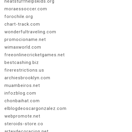
neatstuffhelpskids.org
moraessoccer.com
forochile.org
chart-track.com
wonderfultraveling.com
promocioname.net
wimaxworld.com
freeonlinecricketgames.net
bestcashing.biz
firerestrictions.us
archiesbrooklyn.com
muambeiros.net
infozblog.com
chonbaihat.com
elblogdeoscargonzalez.com
webpromote.net
steroids-store.co
arteydecoracion.net