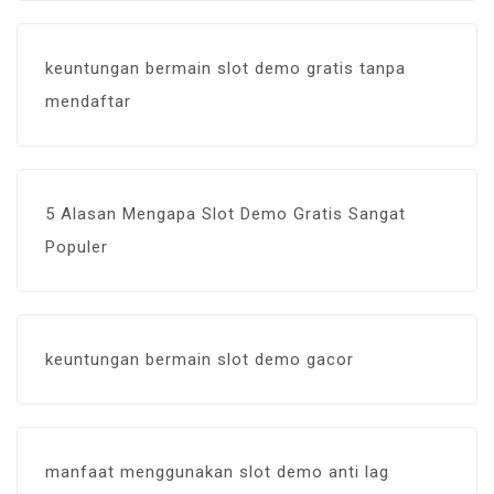
N
keuntungan bermain slot demo gratis tanpa
mendaftar
5 Alasan Mengapa Slot Demo Gratis Sangat
Populer
keuntungan bermain slot demo gacor
manfaat menggunakan slot demo anti lag