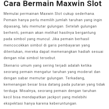
Cara Bermain Maxwin Slot
Memulai permainan Maxwin Slot cukup sederhana.
Pemain hanya perlu memilih jumlah taruhan yang ingin
dipasang, lalu memutar gulungan. Setelah gulungan
berhenti, pemain akan melihat hasilnya bergantung
pada simbol yang muncul. Jika pemain berhasil
mencocokkan simbol di garis pembayaran yang
ditentukan, mereka dapat memenangkan hadiah sesuai
dengan nilai simbol tersebut.
Skenario umum yang sering terjadi adalah ketika
seorang pemain mengatur taruhan yang moderat dan
dengan sabar memutar gulungan. Terkadang,
kemenangan besar bisa datang pada putaran yang tidak
terduga. Misalnya, seorang pemain dengan taruhan
kecil bisa mendapatkan jackpot yang melebihi
ekspektasi hanya karena keberuntungan.