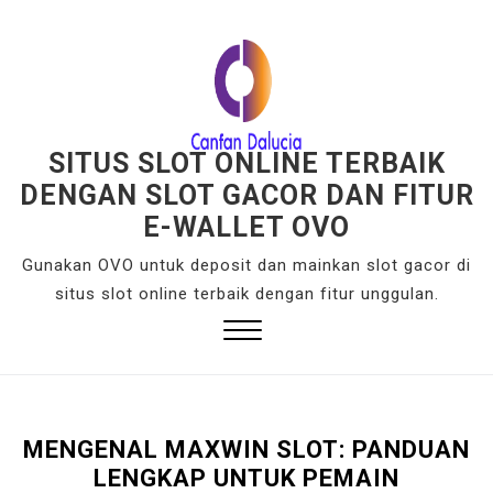
S
k
i
p
t
o
SITUS SLOT ONLINE TERBAIK
c
DENGAN SLOT GACOR DAN FITUR
o
E-WALLET OVO
n
Gunakan OVO untuk deposit dan mainkan slot gacor di
t
situs slot online terbaik dengan fitur unggulan.
e
n
t
Close
Menu
MENGENAL MAXWIN SLOT: PANDUAN
LENGKAP UNTUK PEMAIN