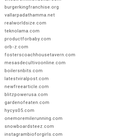
burgerkingfranchise.org
vallarpadathamma.net
realworldsize.com
teknolama.com
productforbaby.com
orb-z.com
fosterscoachhousetavern.com
mesasdecultivoonline.com
boilersnbits.com
latestviralpost.com
newfreearticle.com
blitzpowerusa.com
gardenofeaten.com
hycys05.com
onemoremilerunning.com
snowboardsteez.com
instagrambioforgirls.com