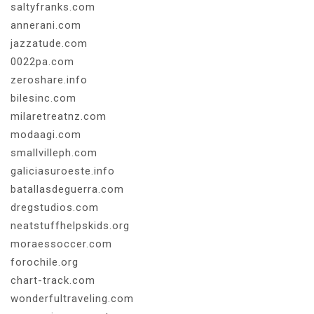
saltyfranks.com
annerani.com
jazzatude.com
0022pa.com
zeroshare.info
bilesinc.com
milaretreatnz.com
modaagi.com
smallvilleph.com
galiciasuroeste.info
batallasdeguerra.com
dregstudios.com
neatstuffhelpskids.org
moraessoccer.com
forochile.org
chart-track.com
wonderfultraveling.com