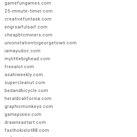
gamefungames.com
25-minute-timer.com
creativefuntask.com
engrsaifulsaif.com
cheapbtcminers.com
unionstationtogeorgetown.com
iamayudoc.com
mylittlebighead.com
freealot.com
asahiweekly.com
supercleanut.com
bedandbicycle.com
heraldcalifornia.com
graphicmonkeys.com
gamepixies.com
drawneastart.com
fasthokislot88.com