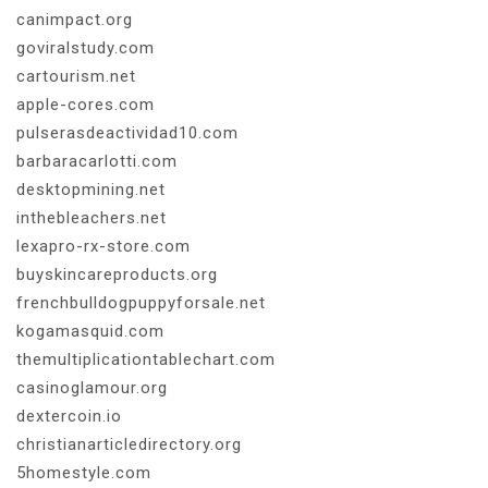
canimpact.org
goviralstudy.com
cartourism.net
apple-cores.com
pulserasdeactividad10.com
barbaracarlotti.com
desktopmining.net
inthebleachers.net
lexapro-rx-store.com
buyskincareproducts.org
frenchbulldogpuppyforsale.net
kogamasquid.com
themultiplicationtablechart.com
casinoglamour.org
dextercoin.io
christianarticledirectory.org
5homestyle.com