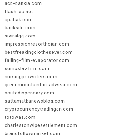
acb-bankia.com
flash-es.net
upshak.com
backsilo.com
siviralqq.com
impressionresorthoian.com
bestfreakingclothesever.com
falling-film-evaporator.com
sumuslawfirm.com
nursingprowriters.com
greenmountainthreadwear.com
acutedispensary.com
sattamatkanewsblog.com
cryptocurrencytradingcn.com
totowaz.com
charlestonwipesettlement.com
brandfollowmarket.com