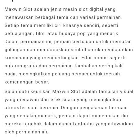
Maxwin Slot adalah jenis mesin slot digital yang
menawarkan berbagai tema dan variasi permainan.
Setiap tema memiliki ciri khasnya sendiri, seperti
petualangan, film, atau budaya pop yang menarik.
Dalam permainan ini, pemain bertujuan untuk memutar
gulungan dan mencocokkan simbol untuk mendapatkan
kombinasi yang menguntungkan. Fitur bonus seperti
putaran gratis dan permainan tambahan sering kali
hadir, meningkatkan peluang pemain untuk meraih
kemenangan besar.
Salah satu keunikan Maxwin Slot adalah tampilan visual
yang menawan dan efek suara yang meningkatkan
atmosfer saat bermain. Dengan pengalaman bermain
yang semakin menarik, pemain dapat menemukan diri
mereka terjebak dalam dunia fantastis yang ditawarkan
oleh permainan ini.