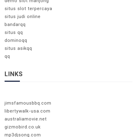
demo slot mahjong
situs slot terpercaya
situs judi online
bandarqq
situs qq
dominoqq
situs asikqq
qq
LINKS
jimsfamousbbq.com
libertywalk-usa.com
australiamovie.net
gizmobird.co.uk
mp3djsong.com