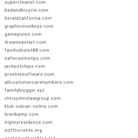
supercleanut.com
bedandbicycle.com
heraldcalifornia.com
graphicmonkeys.com
gamepixies.com
drawneastart.com
fasthokislot88.com
safecasinotips.com
jackpotchips.com
proelitesoftware.com
allcustomercarenumbers.com
familyblogger.xyz
chrisjohnslawgroup.com
klub-vulcan-online.com
breitkamp.com
tripleyresidence.com
softtorrents.org