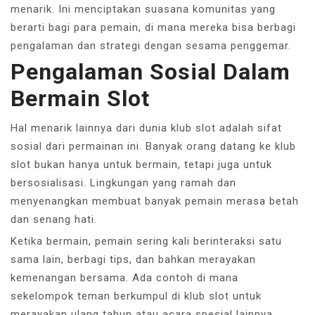
menarik. Ini menciptakan suasana komunitas yang
berarti bagi para pemain, di mana mereka bisa berbagi
pengalaman dan strategi dengan sesama penggemar.
Pengalaman Sosial Dalam
Bermain Slot
Hal menarik lainnya dari dunia klub slot adalah sifat
sosial dari permainan ini. Banyak orang datang ke klub
slot bukan hanya untuk bermain, tetapi juga untuk
bersosialisasi. Lingkungan yang ramah dan
menyenangkan membuat banyak pemain merasa betah
dan senang hati.
Ketika bermain, pemain sering kali berinteraksi satu
sama lain, berbagi tips, dan bahkan merayakan
kemenangan bersama. Ada contoh di mana
sekelompok teman berkumpul di klub slot untuk
merayakan ulang tahun atau acara spesial lainnya.