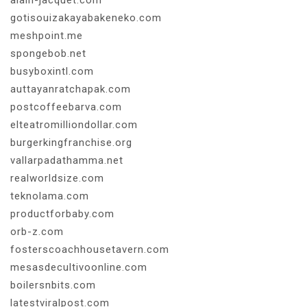
alain-jacquet.com
gotisouizakayabakeneko.com
meshpoint.me
spongebob.net
busyboxintl.com
auttayanratchapak.com
postcoffeebarva.com
elteatromilliondollar.com
burgerkingfranchise.org
vallarpadathamma.net
realworldsize.com
teknolama.com
productforbaby.com
orb-z.com
fosterscoachhousetavern.com
mesasdecultivoonline.com
boilersnbits.com
latestviralpost.com