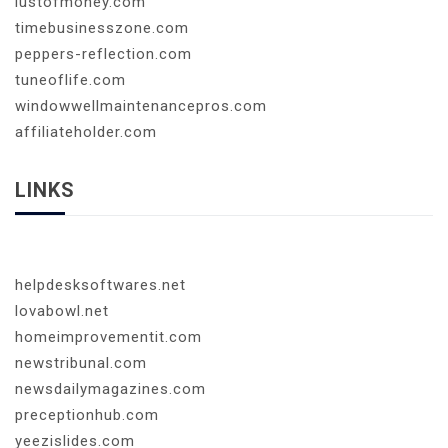
lustofmoney.com
timebusinesszone.com
peppers-reflection.com
tuneoflife.com
windowwellmaintenancepros.com
affiliateholder.com
LINKS
helpdesksoftwares.net
lovabowl.net
homeimprovementit.com
newstribunal.com
newsdailymagazines.com
preceptionhub.com
yeezislides.com