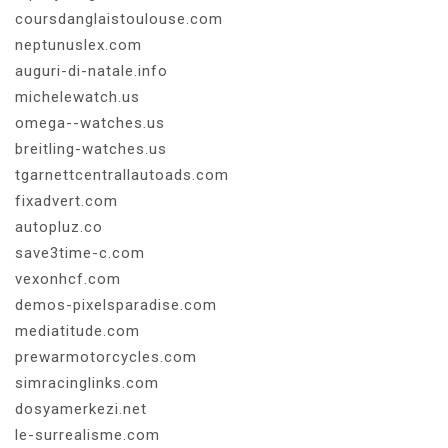
coursdanglaistoulouse.com
neptunuslex.com
auguri-di-natale.info
michelewatch.us
omega--watches.us
breitling-watches.us
tgarnettcentrallautoads.com
fixadvert.com
autopluz.co
save3time-c.com
vexonhcf.com
demos-pixelsparadise.com
mediatitude.com
prewarmotorcycles.com
simracinglinks.com
dosyamerkezi.net
le-surrealisme.com