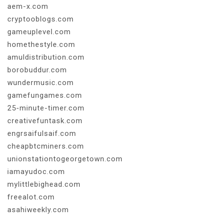
aem-x.com
cryptooblogs.com
gameuplevel.com
homethestyle.com
amuldistribution.com
borobuddur.com
wundermusic.com
gamefungames.com
25-minute-timer.com
creativefuntask.com
engrsaifulsaif.com
cheapbtcminers.com
unionstationtogeorgetown.com
iamayudoc.com
mylittlebighead.com
freealot.com
asahiweekly.com