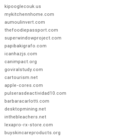
kipooglecouk.us
mykitchennhome.com
aumoulinvert.com
thefoodiepassport.com
superwindowproject.com
papibakigrafo.com
icanhazjs.com
canimpact.org
goviralstudy.com
cartourism.net
apple-cores.com
pulserasdeactividad10.com
barbaracarlotti.com
desktopmining.net
inthebleachers.net
lexapro-rx-store.com
buyskincareproducts.org