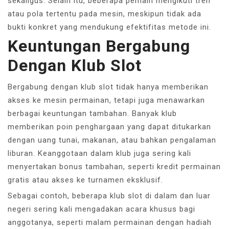
sekaligus. Selain itu, beberapa pemain mengikuti tren
atau pola tertentu pada mesin, meskipun tidak ada
bukti konkret yang mendukung efektifitas metode ini.
Keuntungan Bergabung
Dengan Klub Slot
Bergabung dengan klub slot tidak hanya memberikan
akses ke mesin permainan, tetapi juga menawarkan
berbagai keuntungan tambahan. Banyak klub
memberikan poin penghargaan yang dapat ditukarkan
dengan uang tunai, makanan, atau bahkan pengalaman
liburan. Keanggotaan dalam klub juga sering kali
menyertakan bonus tambahan, seperti kredit permainan
gratis atau akses ke turnamen eksklusif.
Sebagai contoh, beberapa klub slot di dalam dan luar
negeri sering kali mengadakan acara khusus bagi
anggotanya, seperti malam permainan dengan hadiah