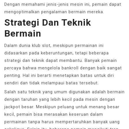
Dengan memahami jenis-jenis mesin ini, pemain dapat
mengoptimalkan pengalaman bermain mereka.
Strategi Dan Teknik
Bermain
Dalam dunia klub slot, meskipun permainan ini
didasarkan pada keberuntungan, tetapi beberapa
strategi dan teknik dapat membantu. Banyak pemain
percaya bahwa mengelola bankroll dengan baik sangat
penting. Hal ini berarti menetapkan batas untuk diri
sendiri dan tidak melampaui batas tersebut.
Salah satu teknik yang umum digunakan adalah bermain
dengan taruhan yang lebih kecil pada mesin dengan
jackpot besar. Meskipun peluang untuk menang besar
kecil, pemain bisa merasakan keseruan dalam
permainan tanpa harus mempertaruhkan banyak uang