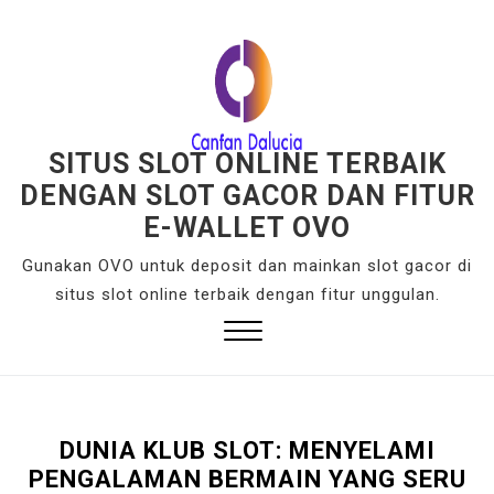
S
k
i
p
t
o
SITUS SLOT ONLINE TERBAIK
c
DENGAN SLOT GACOR DAN FITUR
o
E-WALLET OVO
n
Gunakan OVO untuk deposit dan mainkan slot gacor di
t
situs slot online terbaik dengan fitur unggulan.
e
n
t
Close
Menu
DUNIA KLUB SLOT: MENYELAMI
PENGALAMAN BERMAIN YANG SERU