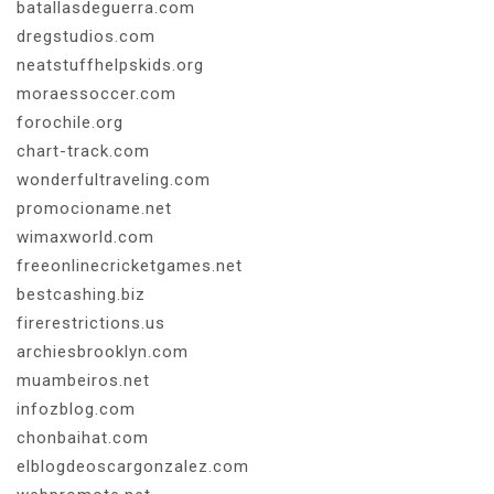
batallasdeguerra.com
dregstudios.com
neatstuffhelpskids.org
moraessoccer.com
forochile.org
chart-track.com
wonderfultraveling.com
promocioname.net
wimaxworld.com
freeonlinecricketgames.net
bestcashing.biz
firerestrictions.us
archiesbrooklyn.com
muambeiros.net
infozblog.com
chonbaihat.com
elblogdeoscargonzalez.com