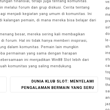
tungan finansial, tetapi juga tentang komunitas.
ve
n melalui forum dan grup diskusi. Cerita tentang
de
bagi menjadi kegiatan yang umum di komunitas. Ini
me
di kalangan pemain, di mana mereka bisa belajar dari
pr
si
do
 menang besar, mereka sering kali membagikan
le
 forum. Hal ini tidak hanya memberi inspirasi,
sh
kung dalam komunitas. Pemain lain mungkin
in
oba permainan yang sama dengan harapan
st
ebersamaan ini menjadikan Win88 Slot lebih dari
ca
ebuah komunitas yang saling mendukung.
to
to
DUNIA KLUB SLOT: MENYELAMI
th
PENGALAMAN BERMAIN YANG SERU
sa
an
ja