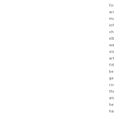
fi
ar
mu
in
ch
el
we
st
ar
fi
be
ge
ro
th
at
he
ha