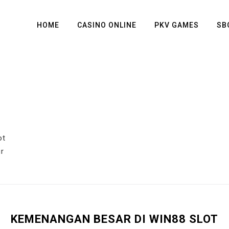
HOME
CASINO ONLINE
PKV GAMES
SB
ot
ur
KEMENANGAN BESAR DI WIN88 SLOT