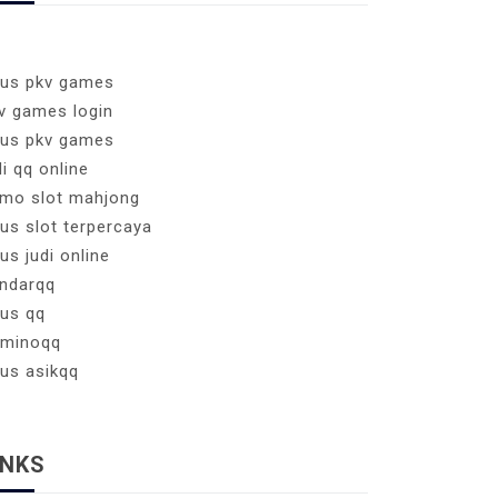
tus pkv games
v games login
tus pkv games
di qq online
mo slot mahjong
tus slot terpercaya
tus judi online
ndarqq
tus qq
minoqq
tus asikqq
INKS