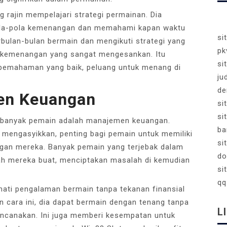
 rajin mempelajari strategi permainan. Dia
ola-pola kemenangan dan memahami kapan waktu
si
rbulan-bulan bermain dan mengikuti strategi yang
pk
ih kemenangan yang sangat mengesankan. Itu
si
pemahaman yang baik, peluang untuk menang di
ju
de
en Keuangan
si
si
h banyak pemain adalah manajemen keuangan.
ba
 mengasyikkan, penting bagi pemain untuk memiliki
si
gan mereka. Banyak pemain yang terjebak dalam
do
ah mereka buat, menciptakan masalah di kemudian
si
qq
mati pengalaman bermain tanpa tekanan finansial
 cara ini, dia dapat bermain dengan tenang tanpa
L
rencanakan. Ini juga memberi kesempatan untuk