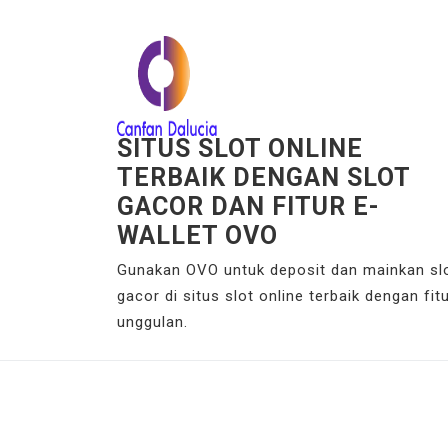
S
k
i
p
t
o
SITUS SLOT ONLINE
c
TERBAIK DENGAN SLOT
o
GACOR DAN FITUR E-
n
WALLET OVO
t
Gunakan OVO untuk deposit dan mainkan sl
e
gacor di situs slot online terbaik dengan fit
n
unggulan.
t