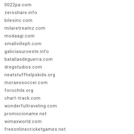
0022pa.com
zeroshare.info
bilesinc.com
milaretreatnz.com
modaagi.com
smallvilleph.com
galiciasuroeste.info
batallasdeguerra.com
dregstudios.com
neatstuffhelpskids.org
moraessoccer.com
forochile.org
chart-track.com
wonderfultraveling.com
promocioname.net
wimaxworld.com
freeonlinecricketgames.net