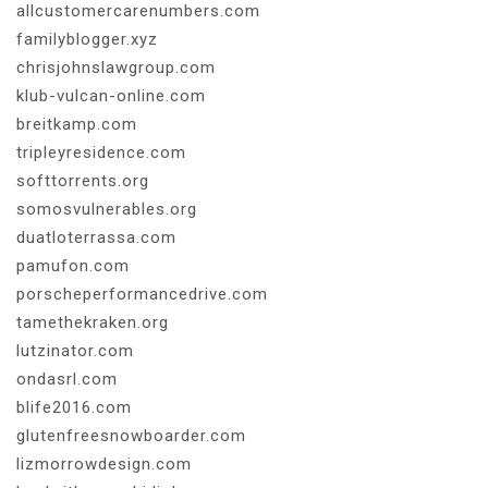
allcustomercarenumbers.com
familyblogger.xyz
chrisjohnslawgroup.com
klub-vulcan-online.com
breitkamp.com
tripleyresidence.com
softtorrents.org
somosvulnerables.org
duatloterrassa.com
pamufon.com
porscheperformancedrive.com
tamethekraken.org
lutzinator.com
ondasrl.com
blife2016.com
glutenfreesnowboarder.com
lizmorrowdesign.com