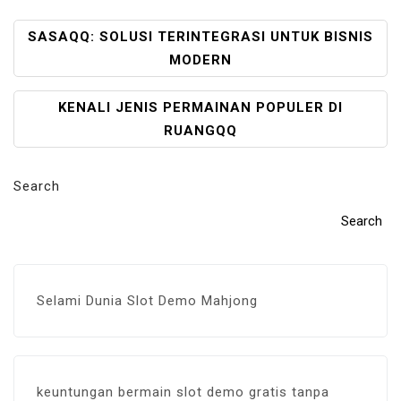
P
SASAQQ: SOLUSI TERINTEGRASI UNTUK BISNIS
O
MODERN
S
T
KENALI JENIS PERMAINAN POPULER DI
N
RUANGQQ
A
V
Search
I
G
Search
A
T
I
O
Selami Dunia Slot Demo Mahjong
N
keuntungan bermain slot demo gratis tanpa