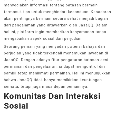
menyediakan informasi tentang batasan bermain,
termasuk tips untuk menghindari kecanduan. Kesadaran
akan pentingnya bermain secara sehat menjadi bagian
dari pengalaman yang ditawarkan oleh JasaQQ. Dalam
hal ini, platform ingin memberikan kenyamanan tanpa
mengabaikan aspek sosial dari perjudian.
Seorang pemain yang menyadari potensi bahaya dari
perjudian yang tidak terkendali menemukan jawaban di
JasaQQ. Dengan adanya fitur pengaturan batasan sesi
permainan dan pengeluaran, ia dapat mengontrol diri
sambil tetap menikmati permainan. Hal ini menunjukkan
bahwa JasaQQ tidak hanya memikirkan keuntungan
semata, tetapi juga masa depan pemainnya.
Komunitas Dan Interaksi
Sosial