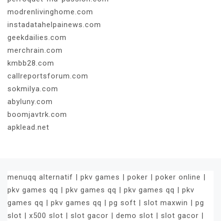
modrenlivinghome.com
instadatahelpainews.com
geekdailies.com
merchrain.com
kmbb28.com
callreportsforum.com
sokmilya.com
abyluny.com
boomjavtrk.com
apklead.net
menuqq alternatif
|
pkv games
|
poker
|
poker online
|
pkv games qq
|
pkv games qq
|
pkv games qq
|
pkv
games qq
|
pkv games qq
|
pg soft
|
slot maxwin
|
pg
slot
|
x500 slot
|
slot gacor
|
demo slot
|
slot gacor
|