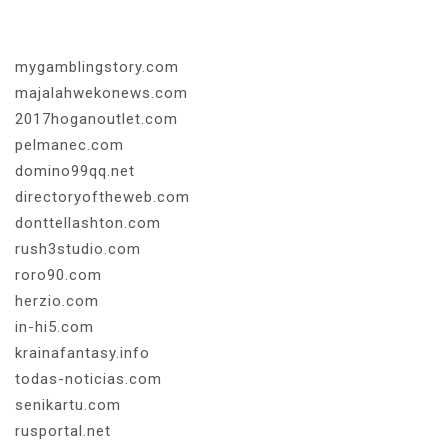
mygamblingstory.com
majalahwekonews.com
2017hoganoutlet.com
pelmanec.com
domino99qq.net
directoryoftheweb.com
donttellashton.com
rush3studio.com
roro90.com
herzio.com
in-hi5.com
krainafantasy.info
todas-noticias.com
senikartu.com
rusportal.net