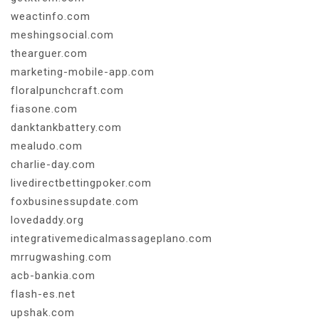
weactinfo.com
meshingsocial.com
thearguer.com
marketing-mobile-app.com
floralpunchcraft.com
fiasone.com
danktankbattery.com
mealudo.com
charlie-day.com
livedirectbettingpoker.com
foxbusinessupdate.com
lovedaddy.org
integrativemedicalmassageplano.com
mrrugwashing.com
acb-bankia.com
flash-es.net
upshak.com