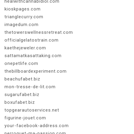
healwithcannabidiol.com
kioskpages.com
trianglecurry.com
imagedum.com
thetowerswellnessretreat.com
officialgelatostrain.com
kaethejeweler.com
sattamatkasattaking.com
onepetlife.com
thebillboardexperiment.com
beachufabet.biz
mon-tresse-de-lit.com
sugarufabet.biz
boxufabet.biz
topgearautoservices.net
figurine-jouet.com
your-facebook-address.com
perroquet-ma-passion.com