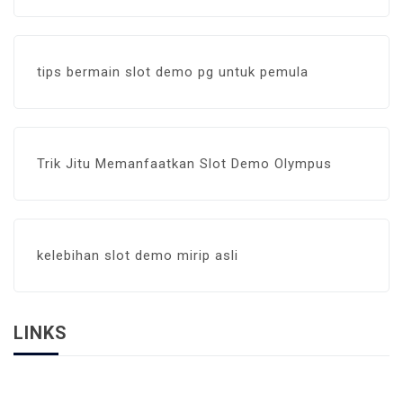
tips bermain slot demo pg untuk pemula
Trik Jitu Memanfaatkan Slot Demo Olympus
kelebihan slot demo mirip asli
LINKS