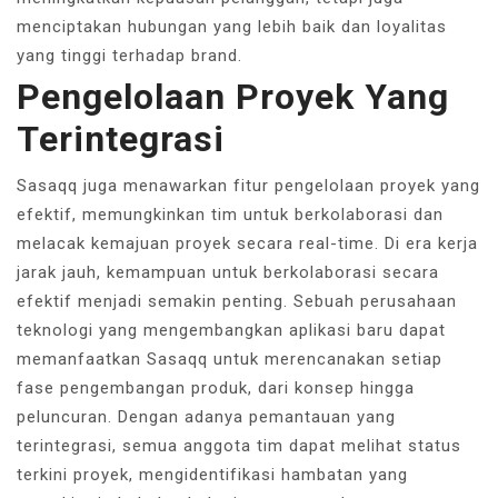
menciptakan hubungan yang lebih baik dan loyalitas
yang tinggi terhadap brand.
Pengelolaan Proyek Yang
Terintegrasi
Sasaqq juga menawarkan fitur pengelolaan proyek yang
efektif, memungkinkan tim untuk berkolaborasi dan
melacak kemajuan proyek secara real-time. Di era kerja
jarak jauh, kemampuan untuk berkolaborasi secara
efektif menjadi semakin penting. Sebuah perusahaan
teknologi yang mengembangkan aplikasi baru dapat
memanfaatkan Sasaqq untuk merencanakan setiap
fase pengembangan produk, dari konsep hingga
peluncuran. Dengan adanya pemantauan yang
terintegrasi, semua anggota tim dapat melihat status
terkini proyek, mengidentifikasi hambatan yang