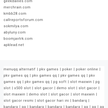
geekdailies.com
merchrain.com
kmbb28.com
callreportsforum.com
sokmilya.com
abyluny.com
boomjavtrk.com
apklead.net
menuqq alternatif
|
pkv games
|
poker
|
poker online
|
pkv games qq
|
pkv games qq
|
pkv games qq
|
pkv
games qq
|
pkv games qq
|
pg soft
|
slot maxwin
|
pg
slot
|
x500 slot
|
slot gacor
|
demo slot
|
slot gacor
|
slot maxwin
|
demo slot
|
slot gacor
|
slot maxwin
|
slot gacor resmi
|
slot gacor hari ini
|
bandarq
|
bandarq
|
qq
|
bandarq
|
bandarq
|
bandarq
|
qq
|
qq
|
qq