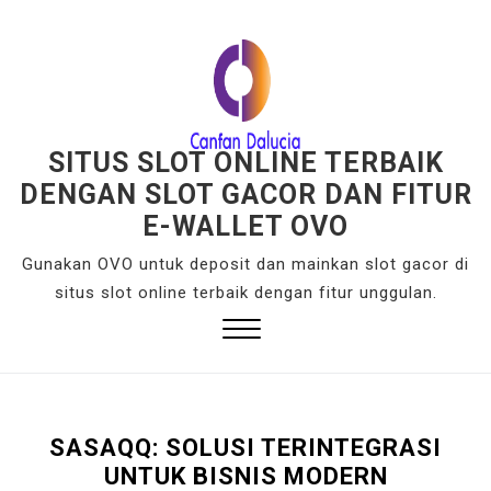
S
k
i
p
t
o
SITUS SLOT ONLINE TERBAIK
c
DENGAN SLOT GACOR DAN FITUR
o
E-WALLET OVO
n
Gunakan OVO untuk deposit dan mainkan slot gacor di
t
situs slot online terbaik dengan fitur unggulan.
e
n
t
Close
Menu
SASAQQ: SOLUSI TERINTEGRASI
UNTUK BISNIS MODERN