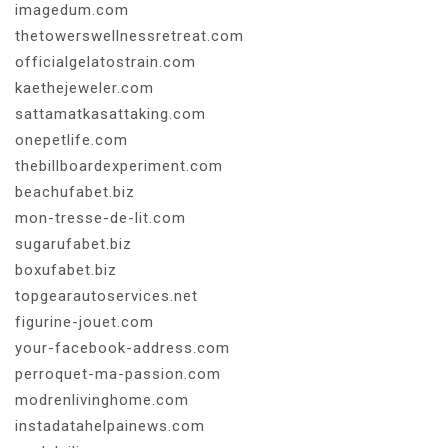
imagedum.com
thetowerswellnessretreat.com
officialgelatostrain.com
kaethejeweler.com
sattamatkasattaking.com
onepetlife.com
thebillboardexperiment.com
beachufabet.biz
mon-tresse-de-lit.com
sugarufabet.biz
boxufabet.biz
topgearautoservices.net
figurine-jouet.com
your-facebook-address.com
perroquet-ma-passion.com
modrenlivinghome.com
instadatahelpainews.com