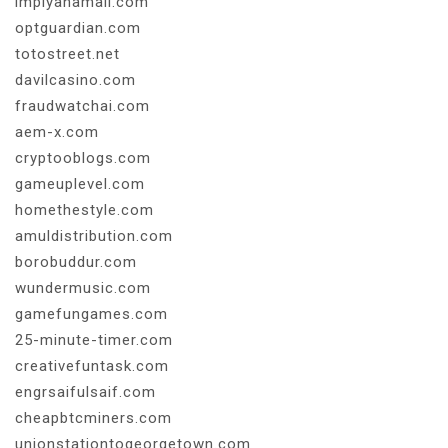
impiyanamall.com
optguardian.com
totostreet.net
davilcasino.com
fraudwatchai.com
aem-x.com
cryptooblogs.com
gameuplevel.com
homethestyle.com
amuldistribution.com
borobuddur.com
wundermusic.com
gamefungames.com
25-minute-timer.com
creativefuntask.com
engrsaifulsaif.com
cheapbtcminers.com
unionstationtogeorgetown.com