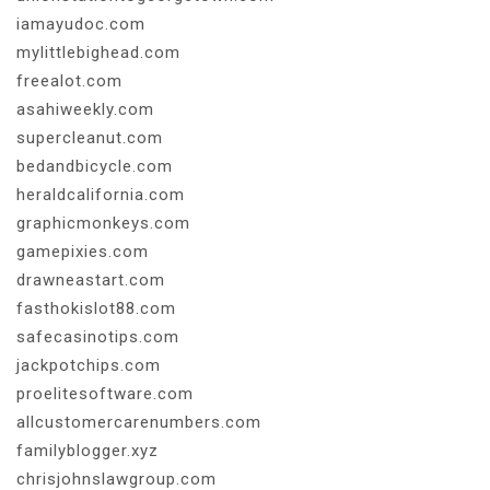
iamayudoc.com
mylittlebighead.com
freealot.com
asahiweekly.com
supercleanut.com
bedandbicycle.com
heraldcalifornia.com
graphicmonkeys.com
gamepixies.com
drawneastart.com
fasthokislot88.com
safecasinotips.com
jackpotchips.com
proelitesoftware.com
allcustomercarenumbers.com
familyblogger.xyz
chrisjohnslawgroup.com