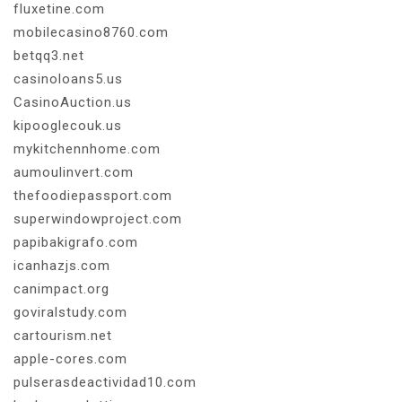
fluxetine.com
mobilecasino8760.com
betqq3.net
casinoloans5.us
CasinoAuction.us
kipooglecouk.us
mykitchennhome.com
aumoulinvert.com
thefoodiepassport.com
superwindowproject.com
papibakigrafo.com
icanhazjs.com
canimpact.org
goviralstudy.com
cartourism.net
apple-cores.com
pulserasdeactividad10.com