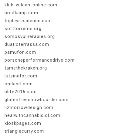
klub-vulcan-online.com
breitkamp.com
tripleyresidence.com
softtorrents.org
somosvulnerables.org
duatloterrassa.com
pamufon.com
porscheperformancedrive.com
tamethekraken.org
lutzinator.com
ondasrl.com
blife2016.com
glutenfreesnowboarder.com
lizmorrowdesign.com
healwithcannabidiol.com
kioskpages.com
trianglecurry.com