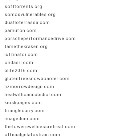
softtorrents.org
somosvulnerables.org
duatloterrassa.com
pamufon.com
porscheperformancedrive.com
tamethekraken.org
lutzinator.com
ondasrl.com
blife2016.com
glutenfreesnowboarder.com
lizmorrowdesign.com
healwithcannabidiol.com
kioskpages.com
trianglecurry.com
imagedum.com
thetowerswellnessretreat.com
officialgelatostrain.com