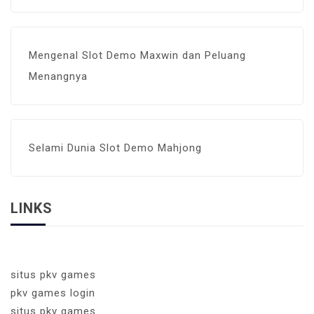
Mengenal Slot Demo Maxwin dan Peluang
Menangnya
Selami Dunia Slot Demo Mahjong
LINKS
situs pkv games
pkv games login
situs pkv games