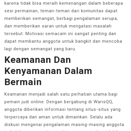
karena tidak bisa meraih kemenangan dalam beberapa
sesi permainan, teman-teman dari komunitas dapat
memberikan semangat, berbagi pengalaman serupa,
dan memberikan saran untuk mengatasi masalah
tersebut. Motivasi semacam ini sangat penting dan
dapat membantu anggota untuk bangkit dan mencoba
lagi dengan semangat yang baru.
Keamanan Dan
Kenyamanan Dalam
Bermain
Keamanan menjadi salah satu perhatian utama bagi
pemain judi online. Dengan bergabung di WarisQQ,
anggota diberikan informasi tentang situs-situs yang
terpercaya dan aman untuk dimainkan. Selalu ada
diskusi mengenai pengalaman masing-masing anggota