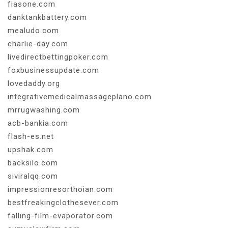
fiasone.com
danktankbattery.com
mealudo.com
charlie-day.com
livedirectbettingpoker.com
foxbusinessupdate.com
lovedaddy.org
integrativemedicalmassageplano.com
mrrugwashing.com
acb-bankia.com
flash-es.net
upshak.com
backsilo.com
siviralqq.com
impressionresorthoian.com
bestfreakingclothesever.com
falling-film-evaporator.com