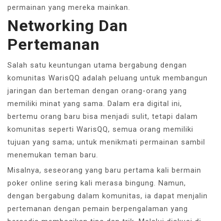
permainan yang mereka mainkan.
Networking Dan
Pertemanan
Salah satu keuntungan utama bergabung dengan
komunitas WarisQQ adalah peluang untuk membangun
jaringan dan berteman dengan orang-orang yang
memiliki minat yang sama. Dalam era digital ini,
bertemu orang baru bisa menjadi sulit, tetapi dalam
komunitas seperti WarisQQ, semua orang memiliki
tujuan yang sama; untuk menikmati permainan sambil
menemukan teman baru.
Misalnya, seseorang yang baru pertama kali bermain
poker online sering kali merasa bingung. Namun,
dengan bergabung dalam komunitas, ia dapat menjalin
pertemanan dengan pemain berpengalaman yang