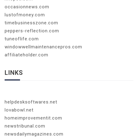
occasionnews.com
lustofmoney.com
timebusinesszone.com
peppers-reflection.com
tuneoflife.com
windowwellmaintenancepros.com
affiliateholder.com
LINKS
helpdesksoftwares.net
lovabowl.net
homeimprovementit.com
newstribunal.com
newsdailymagazines.com