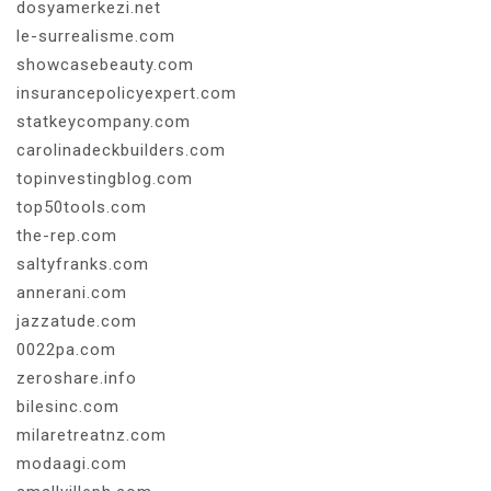
dosyamerkezi.net
le-surrealisme.com
showcasebeauty.com
insurancepolicyexpert.com
statkeycompany.com
carolinadeckbuilders.com
topinvestingblog.com
top50tools.com
the-rep.com
saltyfranks.com
annerani.com
jazzatude.com
0022pa.com
zeroshare.info
bilesinc.com
milaretreatnz.com
modaagi.com