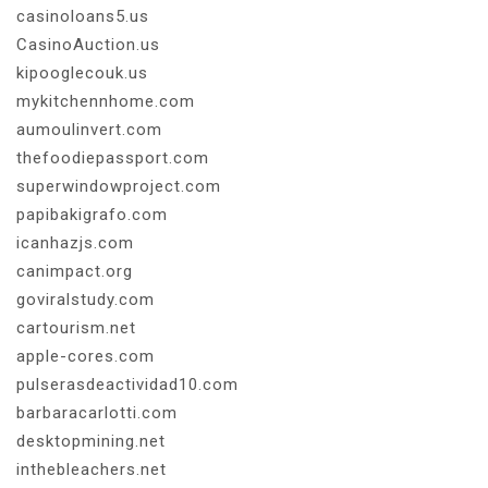
casinoloans5.us
CasinoAuction.us
kipooglecouk.us
mykitchennhome.com
aumoulinvert.com
thefoodiepassport.com
superwindowproject.com
papibakigrafo.com
icanhazjs.com
canimpact.org
goviralstudy.com
cartourism.net
apple-cores.com
pulserasdeactividad10.com
barbaracarlotti.com
desktopmining.net
inthebleachers.net