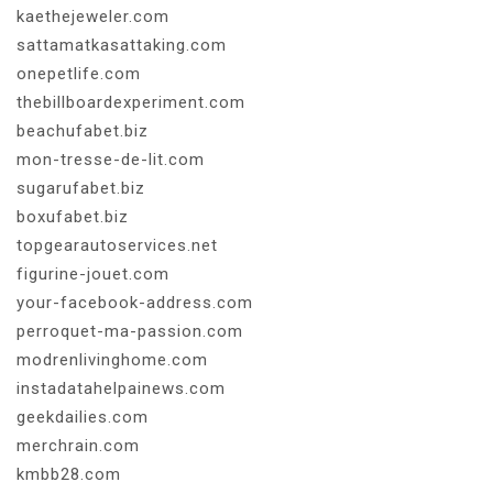
kaethejeweler.com
sattamatkasattaking.com
onepetlife.com
thebillboardexperiment.com
beachufabet.biz
mon-tresse-de-lit.com
sugarufabet.biz
boxufabet.biz
topgearautoservices.net
figurine-jouet.com
your-facebook-address.com
perroquet-ma-passion.com
modrenlivinghome.com
instadatahelpainews.com
geekdailies.com
merchrain.com
kmbb28.com