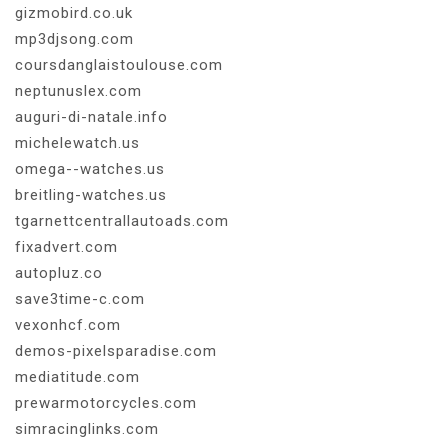
gizmobird.co.uk
mp3djsong.com
coursdanglaistoulouse.com
neptunuslex.com
auguri-di-natale.info
michelewatch.us
omega--watches.us
breitling-watches.us
tgarnettcentrallautoads.com
fixadvert.com
autopluz.co
save3time-c.com
vexonhcf.com
demos-pixelsparadise.com
mediatitude.com
prewarmotorcycles.com
simracinglinks.com