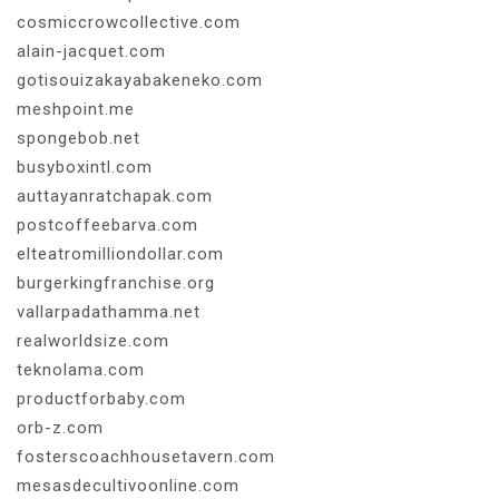
cosmiccrowcollective.com
alain-jacquet.com
gotisouizakayabakeneko.com
meshpoint.me
spongebob.net
busyboxintl.com
auttayanratchapak.com
postcoffeebarva.com
elteatromilliondollar.com
burgerkingfranchise.org
vallarpadathamma.net
realworldsize.com
teknolama.com
productforbaby.com
orb-z.com
fosterscoachhousetavern.com
mesasdecultivoonline.com