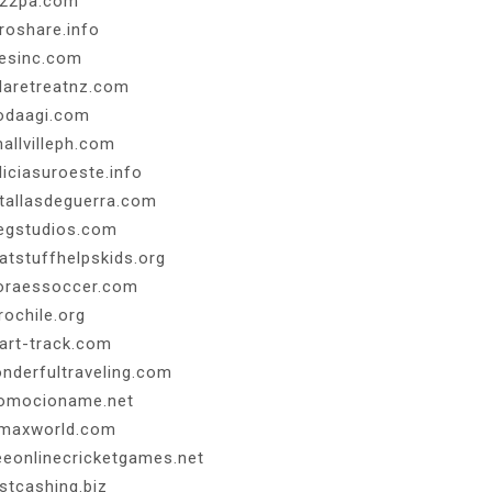
22pa.com
roshare.info
lesinc.com
laretreatnz.com
daagi.com
allvilleph.com
liciasuroeste.info
tallasdeguerra.com
egstudios.com
atstuffhelpskids.org
raessoccer.com
rochile.org
art-track.com
nderfultraveling.com
omocioname.net
maxworld.com
eeonlinecricketgames.net
stcashing.biz