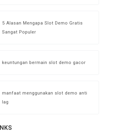
5 Alasan Mengapa Slot Demo Gratis
Sangat Populer
keuntungan bermain slot demo gacor
manfaat menggunakan slot demo anti
lag
INKS