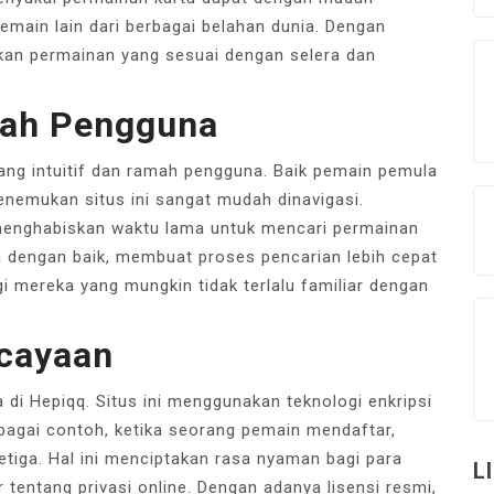
main lain dari berbagai belahan dunia. Dengan
kan permainan yang sesuai dengan selera dan
ah Pengguna
ang intuitif dan ramah pengguna. Baik pemain pemula
emukan situs ini sangat mudah dinavigasi.
 menghabiskan waktu lama untuk mencari permainan
a dengan baik, membuat proses pencarian lebih cepat
gi mereka yang mungkin tidak terlalu familiar dengan
cayaan
di Hepiqq. Situs ini menggunakan teknologi enkripsi
bagai contoh, ketika seorang pemain mendaftar,
etiga. Hal ini menciptakan rasa nyaman bagi para
L
tentang privasi online. Dengan adanya lisensi resmi,