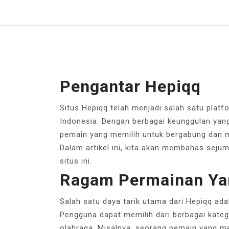
Pengantar Hepiqq
Situs Hepiqq telah menjadi salah satu platf
Indonesia. Dengan berbagai keunggulan yang
pemain yang memilih untuk bergabung dan
Dalam artikel ini, kita akan membahas seju
situs ini.
Ragam Permainan Ya
Salah satu daya tarik utama dari Hepiqq ad
Pengguna dapat memilih dari berbagai katego
olahraga. Misalnya, seorang pemain yang m