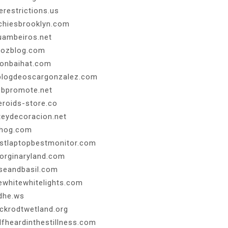
rerestrictions.us
chiesbrooklyn.com
ambeiros.net
fozblog.com
onbaihat.com
blogdeoscargonzalez.com
bpromote.net
eroids-store.co
teydecoracion.net
thog.com
stlaptopbestmonitor.com
orginaryland.com
seandbasil.com
ewhitewhitelights.com
dhe.ws
ckrodtwetland.org
lfheardinthestillness.com