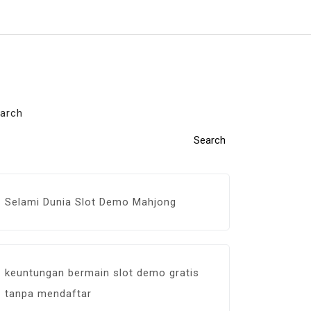
arch
Search
Selami Dunia Slot Demo Mahjong
keuntungan bermain slot demo gratis
tanpa mendaftar