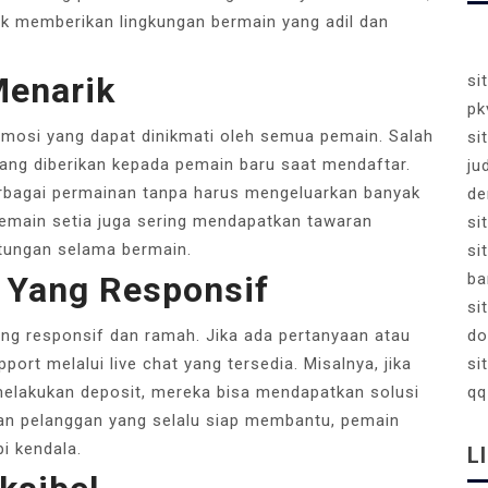
k memberikan lingkungan bermain yang adil dan
Menarik
si
pk
mosi yang dapat dinikmati oleh semua pemain. Salah
si
ang diberikan kepada pemain baru saat mendaftar.
ju
rbagai permainan tanpa harus mengeluarkan banyak
de
 pemain setia juga sering mendapatkan tawaran
si
ungan selama bermain.
si
 Yang Responsif
ba
si
ng responsif dan ramah. Jika ada pertanyaan atau
do
rt melalui live chat yang tersedia. Misalnya, jika
si
elakukan deposit, mereka bisa mendapatkan solusi
qq
nan pelanggan yang selalu siap membantu, pemain
i kendala.
L