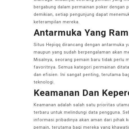
bergabung dalam permainan poker dengan pe
demikian, setiap pengunjung dapat menemu
keterampilan mereka.
Antarmuka Yang Ram
Situs Hepiqq dirancang dengan antarmuka y
maupun yang sudah berpengalaman akan men
Misalnya, seorang pemain baru tidak perlu
favoritnya. Semua kategori permainan ditat
dan efisien. Ini sangat penting, terutama ba
teknologi.
Keamanan Dan Keper
Keamanan adalah salah satu prioritas utama 
terbaru untuk melindungi data pengguna. Se
informasi pribadinya akan aman dari pihak k
pemain, terutama bagi mereka yang khawatir 