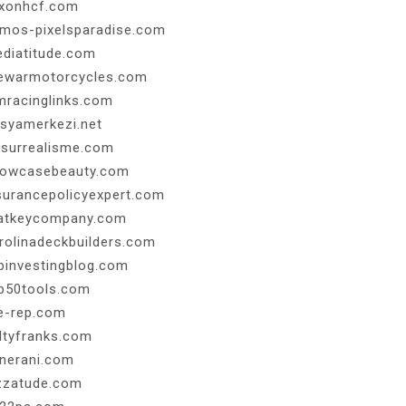
xonhcf.com
mos-pixelsparadise.com
diatitude.com
ewarmotorcycles.com
mracinglinks.com
syamerkezi.net
-surrealisme.com
owcasebeauty.com
surancepolicyexpert.com
atkeycompany.com
rolinadeckbuilders.com
pinvestingblog.com
p50tools.com
e-rep.com
ltyfranks.com
nerani.com
zzatude.com