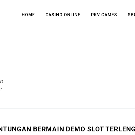
HOME
CASINO ONLINE
PKV GAMES
SB
ot
ur
NTUNGAN BERMAIN DEMO SLOT TERLEN