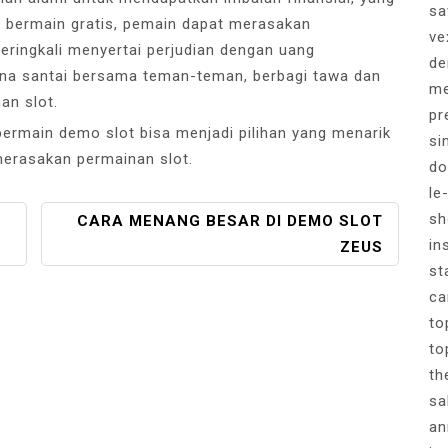
sa
bermain gratis, pemain dapat merasakan
ve
ringkali menyertai perjudian dengan uang
de
ana santai bersama teman-teman, berbagi tawa dan
me
an slot.
pr
ermain demo slot bisa menjadi pilihan yang menarik
si
merasakan permainan slot.
do
le
sh
CARA MENANG BESAR DI DEMO SLOT
in
ZEUS
st
ca
to
to
th
sa
an