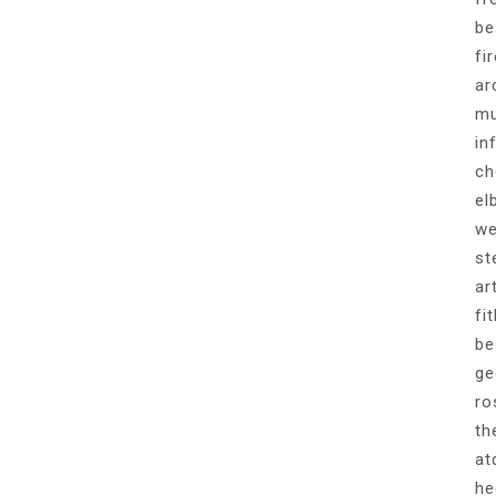
be
fi
ar
mu
in
ch
el
we
st
ar
fi
be
ge
ro
th
at
he