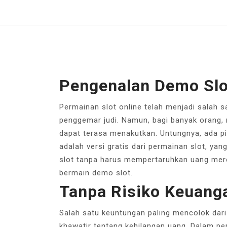
Pengenalan Demo Slo
Permainan slot online telah menjadi salah s
penggemar judi. Namun, bagi banyak orang,
dapat terasa menakutkan. Untungnya, ada pil
adalah versi gratis dari permainan slot, 
slot tanpa harus mempertaruhkan uang mere
bermain demo slot.
Tanpa Risiko Keuang
Salah satu keuntungan paling mencolok dari
khawatir tentang kehilangan uang. Dalam per