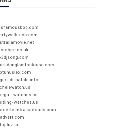
INKS
msfamousbbq.com
bertywalk-usa.com
straliamovie.net
zmobird.co.uk
3djsong.com
ursdanglaistoulouse.com
ptunuslex.com
guri-di-natale.info
chelewatch.us
ega--watches.us
eitling-watches.us
arnettcentrallautoads.com
xadvert.com
topluz.co