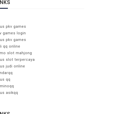
INKS
tus pkv games
v games login
tus pkv games
di qq online
mo slot mahjong
tus slot terpercaya
tus judi online
ndarqq
tus qq
minoqq
tus asikqq