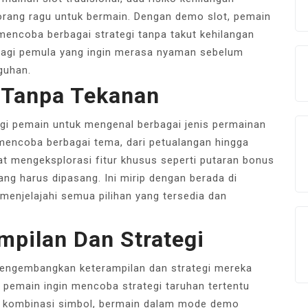
rang ragu untuk bermain. Dengan demo slot, pemain
encoba berbagai strategi tanpa takut kehilangan
bagi pemula yang ingin merasa nyaman sebelum
guhan.
 Tanpa Tekanan
i pemain untuk mengenal berbagai jenis permainan
 mencoba berbagai tema, dari petualangan hingga
at mengeksplorasi fitur khusus seperti putaran bonus
ang harus dipasang. Ini mirip dengan berada di
enjelajahi semua pilihan yang tersedia dan
pilan Dan Strategi
engembangkan keterampilan dan strategi mereka
ng pemain ingin mencoba strategi taruhan tertentu
n kombinasi simbol, bermain dalam mode demo