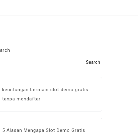
arch
Search
keuntungan bermain slot demo gratis
tanpa mendaftar
5 Alasan Mengapa Slot Demo Gratis