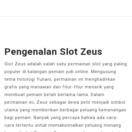
Pengenalan Slot Zeus
Slot Zeus adalah salah satu permainan slot yang paling
populer di kalangan pemain judi online. Mengusung
tema mitologi Yunani, permainan ini menghadirkan
grafis yang menawan dan fitur-fitur menarik yang
membuat pemain betah berlama-lama. Dalam
permainan ini, Zeus sebagai dewa petir menjadi simbol
utama yang memberikan berbagai peluang kemenangan
bagi pemain. Banyak yang percaya bahwa ada cara-
cara tertentu untuk memaksimalkan peluang menang