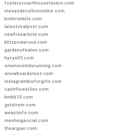
fosterscoachhousetavern.com
mesasdecultivoonline.com
boilersnbits.com
latestviralpost.com
newfreearticle.com
blitzpowerusa.com
gardenofeaten.com
hycys05.com
onemoremilerunning.com
snowboardsteez.com
instagrambioforgirls.com
cashflowxfiles.com
kmbb10.com
getxtrem.com
weactinfo.com
meshingsocial.com
thearguer.com