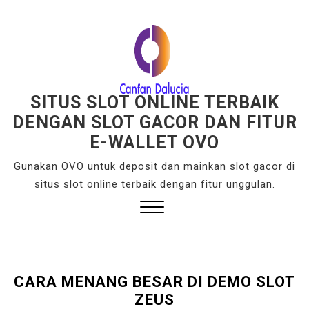
S
k
i
p
t
o
SITUS SLOT ONLINE TERBAIK
c
DENGAN SLOT GACOR DAN FITUR
o
E-WALLET OVO
n
Gunakan OVO untuk deposit dan mainkan slot gacor di
t
situs slot online terbaik dengan fitur unggulan.
e
n
t
Close
Menu
CARA MENANG BESAR DI DEMO SLOT
ZEUS