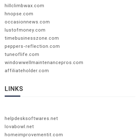
hillclimbwax.com
hnopse.com
occasionnews.com
lustofmoney.com
timebusinesszone.com
peppers-reflection.com
tuneoflife.com
windowwellmaintenancepros.com
affiliateholder.com
LINKS
helpdesksoftwares.net
lovabowl.net
homeimprovementit.com