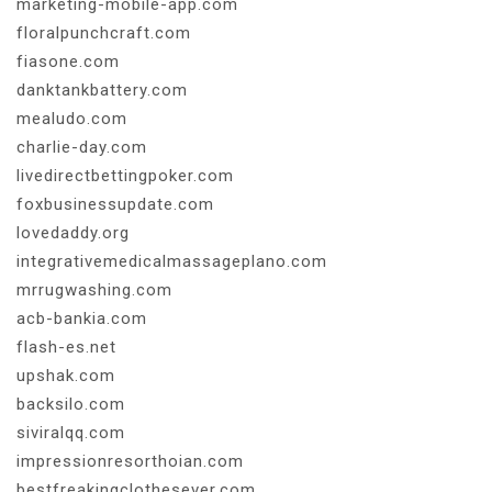
marketing-mobile-app.com
floralpunchcraft.com
fiasone.com
danktankbattery.com
mealudo.com
charlie-day.com
livedirectbettingpoker.com
foxbusinessupdate.com
lovedaddy.org
integrativemedicalmassageplano.com
mrrugwashing.com
acb-bankia.com
flash-es.net
upshak.com
backsilo.com
siviralqq.com
impressionresorthoian.com
bestfreakingclothesever.com