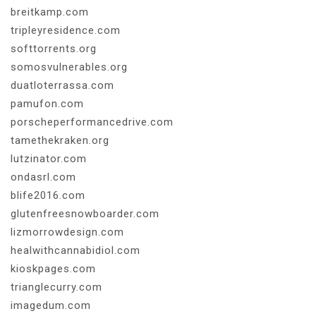
breitkamp.com
tripleyresidence.com
softtorrents.org
somosvulnerables.org
duatloterrassa.com
pamufon.com
porscheperformancedrive.com
tamethekraken.org
lutzinator.com
ondasrl.com
blife2016.com
glutenfreesnowboarder.com
lizmorrowdesign.com
healwithcannabidiol.com
kioskpages.com
trianglecurry.com
imagedum.com