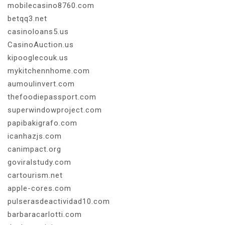
mobilecasino8760.com
betqq3.net
casinoloans5.us
CasinoAuction.us
kipooglecouk.us
mykitchennhome.com
aumoulinvert.com
thefoodiepassport.com
superwindowproject.com
papibakigrafo.com
icanhazjs.com
canimpact.org
goviralstudy.com
cartourism.net
apple-cores.com
pulserasdeactividad10.com
barbaracarlotti.com