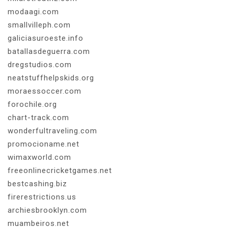
modaagi.com
smallvilleph.com
galiciasuroeste.info
batallasdeguerra.com
dregstudios.com
neatstuffhelpskids.org
moraessoccer.com
forochile.org
chart-track.com
wonderfultraveling.com
promocioname.net
wimaxworld.com
freeonlinecricketgames.net
bestcashing.biz
firerestrictions.us
archiesbrooklyn.com
muambeiros.net