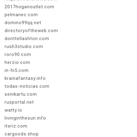
2017hoganoutlet.com
pelmanec.com
domino99qq.net
directoryoftheweb.com
donttellashton.com
rush3studio.com
roro90.com
herzio.com
in-hi5.com
krainafantasy.info
todas-noticias.com
senikartu.com
rusportal.net
watty.io
livinginthesun.info
itsriz.com
cargoods.shop