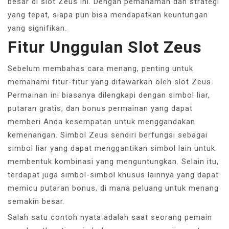
besar di slot Zeus ini. Dengan pemahaman dan strategi
yang tepat, siapa pun bisa mendapatkan keuntungan
yang signifikan.
Fitur Unggulan Slot Zeus
Sebelum membahas cara menang, penting untuk
memahami fitur-fitur yang ditawarkan oleh slot Zeus.
Permainan ini biasanya dilengkapi dengan simbol liar,
putaran gratis, dan bonus permainan yang dapat
memberi Anda kesempatan untuk menggandakan
kemenangan. Simbol Zeus sendiri berfungsi sebagai
simbol liar yang dapat menggantikan simbol lain untuk
membentuk kombinasi yang menguntungkan. Selain itu,
terdapat juga simbol-simbol khusus lainnya yang dapat
memicu putaran bonus, di mana peluang untuk menang
semakin besar.
Salah satu contoh nyata adalah saat seorang pemain