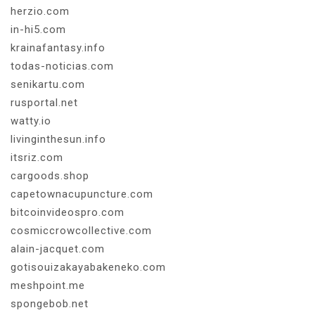
herzio.com
in-hi5.com
krainafantasy.info
todas-noticias.com
senikartu.com
rusportal.net
watty.io
livinginthesun.info
itsriz.com
cargoods.shop
capetownacupuncture.com
bitcoinvideospro.com
cosmiccrowcollective.com
alain-jacquet.com
gotisouizakayabakeneko.com
meshpoint.me
spongebob.net