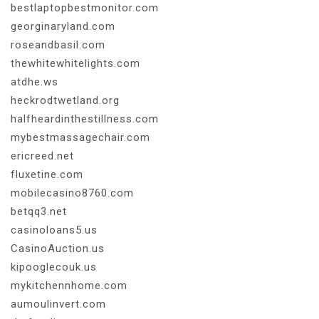
bestlaptopbestmonitor.com
georginaryland.com
roseandbasil.com
thewhitewhitelights.com
atdhe.ws
heckrodtwetland.org
halfheardinthestillness.com
mybestmassagechair.com
ericreed.net
fluxetine.com
mobilecasino8760.com
betqq3.net
casinoloans5.us
CasinoAuction.us
kipooglecouk.us
mykitchennhome.com
aumoulinvert.com