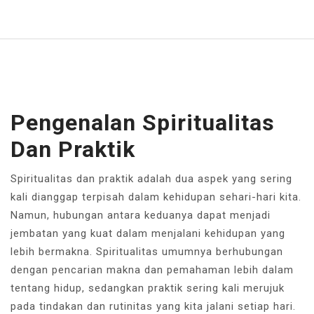
Pengenalan Spiritualitas
Dan Praktik
Spiritualitas dan praktik adalah dua aspek yang sering
kali dianggap terpisah dalam kehidupan sehari-hari kita.
Namun, hubungan antara keduanya dapat menjadi
jembatan yang kuat dalam menjalani kehidupan yang
lebih bermakna. Spiritualitas umumnya berhubungan
dengan pencarian makna dan pemahaman lebih dalam
tentang hidup, sedangkan praktik sering kali merujuk
pada tindakan dan rutinitas yang kita jalani setiap hari.