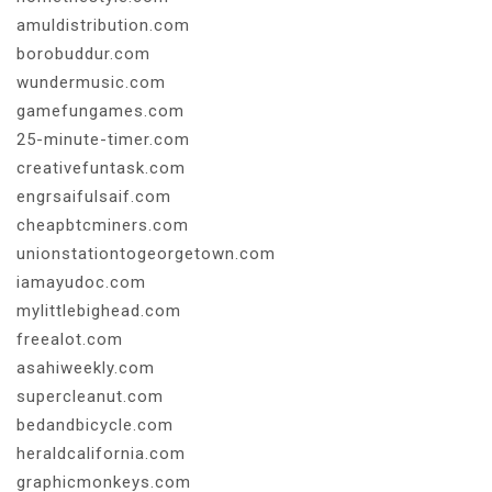
amuldistribution.com
borobuddur.com
wundermusic.com
gamefungames.com
25-minute-timer.com
creativefuntask.com
engrsaifulsaif.com
cheapbtcminers.com
unionstationtogeorgetown.com
iamayudoc.com
mylittlebighead.com
freealot.com
asahiweekly.com
supercleanut.com
bedandbicycle.com
heraldcalifornia.com
graphicmonkeys.com