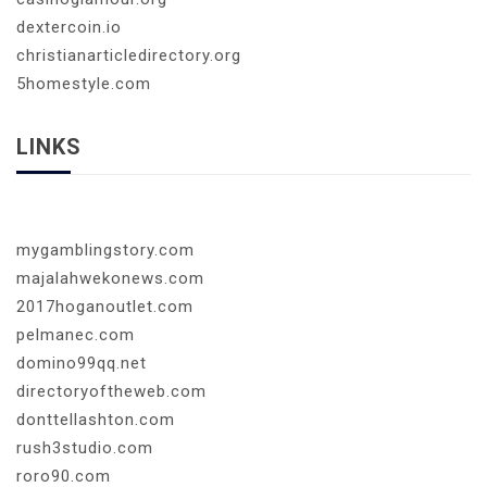
dextercoin.io
christianarticledirectory.org
5homestyle.com
LINKS
mygamblingstory.com
majalahwekonews.com
2017hoganoutlet.com
pelmanec.com
domino99qq.net
directoryoftheweb.com
donttellashton.com
rush3studio.com
roro90.com