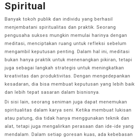
Spiritual
Banyak tokoh publik dan individu yang berhasil
menjembatani spiritualitas dan praktik. Seorang
pengusaha sukses mungkin memulai harinya dengan
meditasi, menciptakan ruang untuk refleksi sebelum
mengambil keputusan penting. Dalam hal ini, meditasi
bukan hanya praktik untuk menenangkan pikiran, tetapi
juga sebagai langkah strategis untuk meningkatkan
kreativitas dan produktivitas. Dengan mengedepankan
kesadaran, dia bisa membuat keputusan yang lebih baik
dan lebih tepat sasaran dalam bisnisnya.
Di sisi lain, seorang seniman juga dapat menemukan
spiritualitas dalam karya seni. Ketika membuat lukisan
atau patung, dia tidak hanya menggunakan teknik dan
alat, tetapi juga mengalirkan perasaan dan ide-ide yang
mendalam. Dalam setiap goresan kuas, ada kebebasan