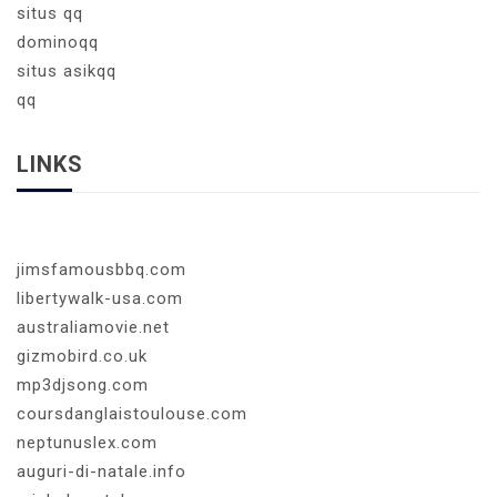
situs qq
dominoqq
situs asikqq
qq
LINKS
jimsfamousbbq.com
libertywalk-usa.com
australiamovie.net
gizmobird.co.uk
mp3djsong.com
coursdanglaistoulouse.com
neptunuslex.com
auguri-di-natale.info