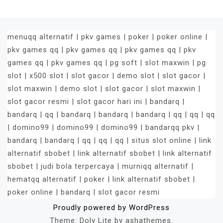
menuqq alternatif
|
pkv games
|
poker
|
poker online
|
pkv games qq
|
pkv games qq
|
pkv games qq
|
pkv
games qq
|
pkv games qq
|
pg soft
|
slot maxwin
|
pg
slot
|
x500 slot
|
slot gacor
|
demo slot
|
slot gacor
|
slot maxwin
|
demo slot
|
slot gacor
|
slot maxwin
|
slot gacor resmi
|
slot gacor hari ini
|
bandarq
|
bandarq
|
qq
|
bandarq
|
bandarq
|
bandarq
|
qq
|
qq
|
qq
|
domino99
|
domino99
|
domino99
|
bandarqq pkv
|
bandarq
|
bandarq
|
qq
|
qq
|
qq
|
situs slot online
|
link
alternatif sbobet
|
link alternatif sbobet
|
link alternatif
sbobet
|
judi bola terpercaya
|
murniqq alternatif
|
hematqq alternatif
|
poker
|
link alternatif sbobet
|
poker online
|
bandarq
|
slot gacor resmi
Proudly powered by WordPress
Theme: Doly Lite by ashathemes.