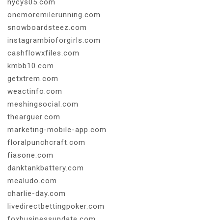
hycys05.com
onemoremilerunning.com
snowboardsteez.com
instagrambioforgirls.com
cashflowxfiles.com
kmbb10.com
getxtrem.com
weactinfo.com
meshingsocial.com
thearguer.com
marketing-mobile-app.com
floralpunchcraft.com
fiasone.com
danktankbattery.com
mealudo.com
charlie-day.com
livedirectbettingpoker.com
foxbusinessupdate.com