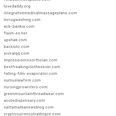
lovedaddy.org
integrativemedicalmassageplano.com
mrrugwashing.com
acb-bankia.com
flash-es.net
upshak.com
backsilo.com
siviralqq.com
impressionresorthoian.com
bestfreakingclothesever.com
falling-film-evaporator.com
sumuslawfirm.com
nursingprowriters.com
greenmountainthreadwear.com
acutedispensary.com
sattamatkanewsblog.com
cryptocurrencytradingcn.com