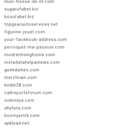
mon-tresse-de-lit.com
sugarufabet.biz
boxufabet.biz
topgearautoservices.net
figurine-jouet.com
your-facebook-address.com
perroquet-ma-passion.com
modrenlivinghome.com
instadatahelpainews.com
geekdailies.com
merchrain.com
kmbb28.com
callreportsforum.com
sokmilya.com
abyluny.com
boomjavtrk.com
apklead.net