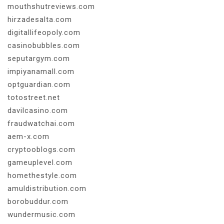
mouthshutreviews.com
hirzadesalta.com
digitallifeopoly.com
casinobubbles.com
seputargym.com
impiyanamall.com
optguardian.com
totostreet.net
davilcasino.com
fraudwatchai.com
aem-x.com
cryptooblogs.com
gameuplevel.com
homethestyle.com
amuldistribution.com
borobuddur.com
wundermusic.com