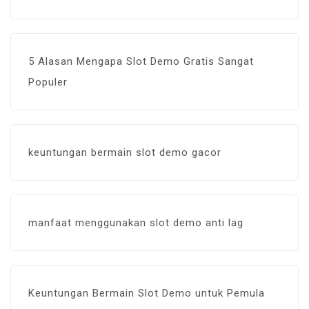
N
5 Alasan Mengapa Slot Demo Gratis Sangat
Populer
keuntungan bermain slot demo gacor
manfaat menggunakan slot demo anti lag
Keuntungan Bermain Slot Demo untuk Pemula