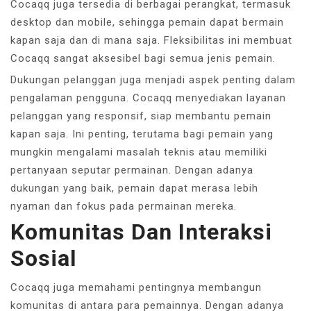
Cocaqq juga tersedia di berbagai perangkat, termasuk
desktop dan mobile, sehingga pemain dapat bermain
kapan saja dan di mana saja. Fleksibilitas ini membuat
Cocaqq sangat aksesibel bagi semua jenis pemain.
Dukungan pelanggan juga menjadi aspek penting dalam
pengalaman pengguna. Cocaqq menyediakan layanan
pelanggan yang responsif, siap membantu pemain
kapan saja. Ini penting, terutama bagi pemain yang
mungkin mengalami masalah teknis atau memiliki
pertanyaan seputar permainan. Dengan adanya
dukungan yang baik, pemain dapat merasa lebih
nyaman dan fokus pada permainan mereka.
Komunitas Dan Interaksi
Sosial
Cocaqq juga memahami pentingnya membangun
komunitas di antara para pemainnya. Dengan adanya