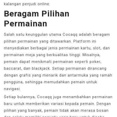
kalangan penjudi online.
Beragam Pilihan
Permainan
Salah satu keunggulan utama Cocaqq adalah beragam
pilihan permainan yang ditawarkan. Platform ini
menyediakan berbagai jenis permainan kartu, slot, dan
permainan meja yang berkualitas tinggi. Misalnya,
pemain dapat menikmati permainan seperti poker,
baccarat, dan blackjack. Setiap permainan dirancang
dengan grafis yang menarik dan antarmuka yang ramah
pengguna, sehingga memudahkan pemain untuk
navigasi.
Setiap bulannya, Cocaqq juga menambahkan permainan
baru untuk memberikan variasi kepada pemain. Dengan
pilihan yang banyak, pemain tidak akan merasa bosan