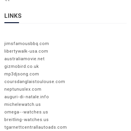
LINKS
jimsfamousbbq.com
libertywalk-usa.com
australiamovie.net
gizmobird.co.uk
mp3djsong.com
coursdanglaistoulouse.com
neptunuslex.com
auguri-di-natale.info
michelewatch.us
omega--watches.us
breitling-watches.us
tgarnettcentrallautoads.com