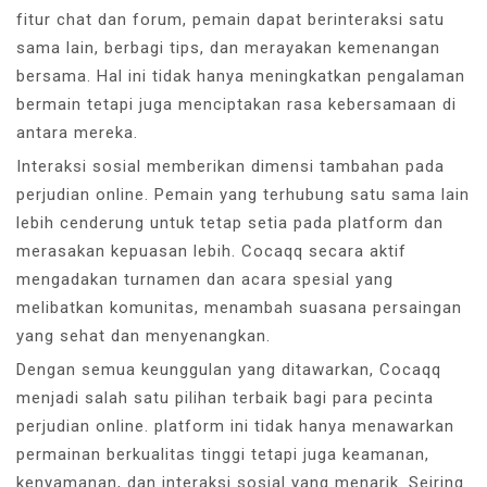
fitur chat dan forum, pemain dapat berinteraksi satu
sama lain, berbagi tips, dan merayakan kemenangan
bersama. Hal ini tidak hanya meningkatkan pengalaman
bermain tetapi juga menciptakan rasa kebersamaan di
antara mereka.
Interaksi sosial memberikan dimensi tambahan pada
perjudian online. Pemain yang terhubung satu sama lain
lebih cenderung untuk tetap setia pada platform dan
merasakan kepuasan lebih. Cocaqq secara aktif
mengadakan turnamen dan acara spesial yang
melibatkan komunitas, menambah suasana persaingan
yang sehat dan menyenangkan.
Dengan semua keunggulan yang ditawarkan, Cocaqq
menjadi salah satu pilihan terbaik bagi para pecinta
perjudian online. platform ini tidak hanya menawarkan
permainan berkualitas tinggi tetapi juga keamanan,
kenyamanan, dan interaksi sosial yang menarik. Seiring