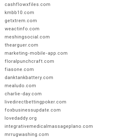
cashflowxfiles.com
kmbb10.com
getxtrem.com
weactinfo.com
meshingsocial.com
thearguer.com
marketing-mobile-app.com
floralpunchcraft.com
fiasone.com
danktankbattery.com
mealudo.com
charlie-day.com
livedirectbettingpoker.com
foxbusinessupdate.com
lovedaddy.org
integrativemedicalmassageplano.com
mrrugwashing.com