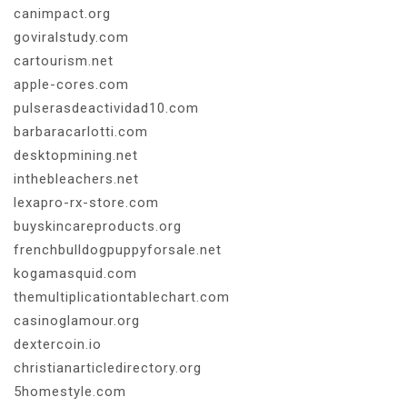
canimpact.org
goviralstudy.com
cartourism.net
apple-cores.com
pulserasdeactividad10.com
barbaracarlotti.com
desktopmining.net
inthebleachers.net
lexapro-rx-store.com
buyskincareproducts.org
frenchbulldogpuppyforsale.net
kogamasquid.com
themultiplicationtablechart.com
casinoglamour.org
dextercoin.io
christianarticledirectory.org
5homestyle.com