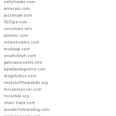
saltyfranks.com
annerani.com
jazzatude.com
0022pa.com
zeroshare.info
bilesinc.com
milaretreatnz.com
modaagi.com
smallvilleph.com
galiciasuroeste.info
batallasdeguerra.com
dregstudios.com
neatstuffhelpskids.org
moraessoccer.com
forochile.org
chart-track.com
wonderfultraveling.com