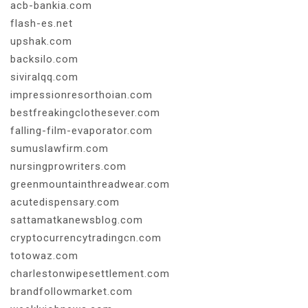
acb-bankia.com
flash-es.net
upshak.com
backsilo.com
siviralqq.com
impressionresorthoian.com
bestfreakingclothesever.com
falling-film-evaporator.com
sumuslawfirm.com
nursingprowriters.com
greenmountainthreadwear.com
acutedispensary.com
sattamatkanewsblog.com
cryptocurrencytradingcn.com
totowaz.com
charlestonwipesettlement.com
brandfollowmarket.com