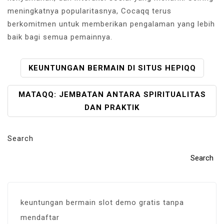
meningkatnya popularitasnya, Cocaqq terus
berkomitmen untuk memberikan pengalaman yang lebih
baik bagi semua pemainnya.
P
KEUNTUNGAN BERMAIN DI SITUS HEPIQQ
O
S
MATAQQ: JEMBATAN ANTARA SPIRITUALITAS
T
DAN PRAKTIK
N
A
Search
V
I
Search
G
A
T
I
keuntungan bermain slot demo gratis tanpa
O
mendaftar