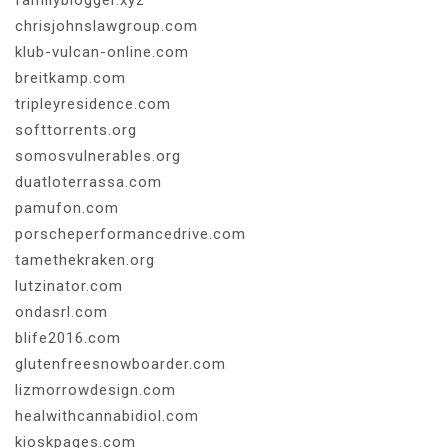
familyblogger.xyz
chrisjohnslawgroup.com
klub-vulcan-online.com
breitkamp.com
tripleyresidence.com
softtorrents.org
somosvulnerables.org
duatloterrassa.com
pamufon.com
porscheperformancedrive.com
tamethekraken.org
lutzinator.com
ondasrl.com
blife2016.com
glutenfreesnowboarder.com
lizmorrowdesign.com
healwithcannabidiol.com
kioskpages.com