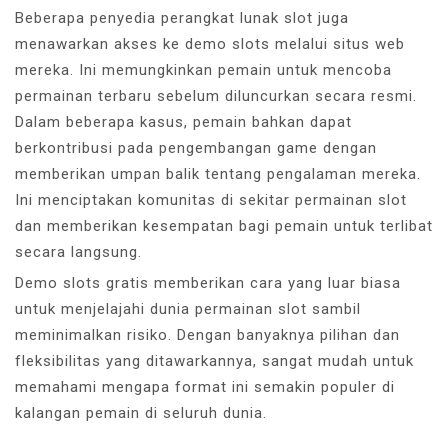
Beberapa penyedia perangkat lunak slot juga
menawarkan akses ke demo slots melalui situs web
mereka. Ini memungkinkan pemain untuk mencoba
permainan terbaru sebelum diluncurkan secara resmi.
Dalam beberapa kasus, pemain bahkan dapat
berkontribusi pada pengembangan game dengan
memberikan umpan balik tentang pengalaman mereka.
Ini menciptakan komunitas di sekitar permainan slot
dan memberikan kesempatan bagi pemain untuk terlibat
secara langsung.
Demo slots gratis memberikan cara yang luar biasa
untuk menjelajahi dunia permainan slot sambil
meminimalkan risiko. Dengan banyaknya pilihan dan
fleksibilitas yang ditawarkannya, sangat mudah untuk
memahami mengapa format ini semakin populer di
kalangan pemain di seluruh dunia.