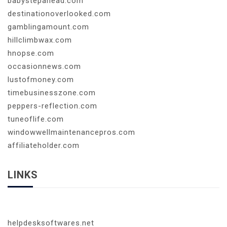
babystepahead.com
destinationoverlooked.com
gamblingamount.com
hillclimbwax.com
hnopse.com
occasionnews.com
lustofmoney.com
timebusinesszone.com
peppers-reflection.com
tuneoflife.com
windowwellmaintenancepros.com
affiliateholder.com
LINKS
helpdesksoftwares.net