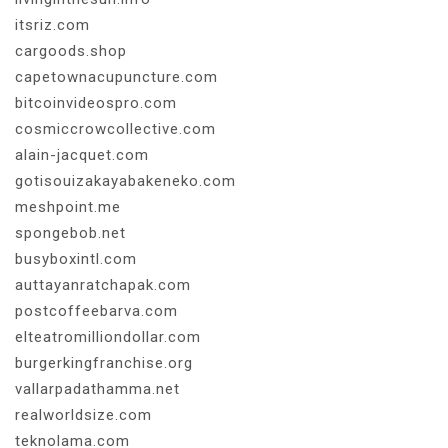
itsriz.com
cargoods.shop
capetownacupuncture.com
bitcoinvideospro.com
cosmiccrowcollective.com
alain-jacquet.com
gotisouizakayabakeneko.com
meshpoint.me
spongebob.net
busyboxintl.com
auttayanratchapak.com
postcoffeebarva.com
elteatromilliondollar.com
burgerkingfranchise.org
vallarpadathamma.net
realworldsize.com
teknolama.com