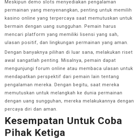
Meskipun demo slots menyediakan pengalaman
permainan yang menyenangkan, penting untuk memilih
kasino online yang terpercaya saat memutuskan untuk
bermain dengan uang sungguhan. Pemain harus
mencari platform yang memiliki lisensi yang sah,
ulasan positif, dan lingkungan permainan yang aman.
Dengan banyaknya pilihan di luar sana, melakukan riset
awal sangatlah penting. Misalnya, pemain dapat
mengunjungi forum online atau membaca ulasan untuk
mendapatkan perspektif dari pemain lain tentang
pengalaman mereka. Dengan begitu, saat mereka
memutuskan untuk melangkah ke dunia permainan
dengan uang sungguhan, mereka melakukannya dengan
percaya diri dan aman.
Kesempatan Untuk Coba
Pihak Ketiga