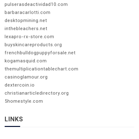
pulserasdeactividad10.com
barbaracarlotti.com
desktopmining.net
inthebleachers.net
lexapro-rx-store.com
buyskincareproducts.org
frenchbulldogpuppyforsale.net
kogamasquid.com
themultiplicationtablechart.com
casinoglamour.org
dextercoin.io
christianarticledirectory.org
5homestyle.com
LINKS