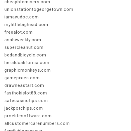
cheapbtcminers.com
unionstationtogeorgetown.com
iamayudoc.com
mylittlebighead.com
freealot.com
asahiweekly.com
supercleanut.com
bedandbicycle.com
heraldcalifornia.com
graphicmonkeys.com
gamepixies.com
drawneastart.com
fasthokislot88.com
safecasinotips.com
jackpotchips.com
proelitesoftware.com
allcustomercarenumbers.com