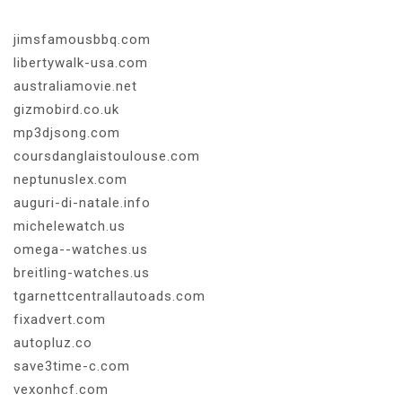
jimsfamousbbq.com
libertywalk-usa.com
australiamovie.net
gizmobird.co.uk
mp3djsong.com
coursdanglaistoulouse.com
neptunuslex.com
auguri-di-natale.info
michelewatch.us
omega--watches.us
breitling-watches.us
tgarnettcentrallautoads.com
fixadvert.com
autopluz.co
save3time-c.com
vexonhcf.com