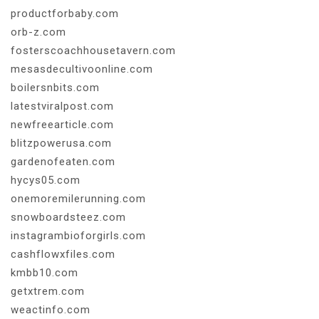
productforbaby.com
orb-z.com
fosterscoachhousetavern.com
mesasdecultivoonline.com
boilersnbits.com
latestviralpost.com
newfreearticle.com
blitzpowerusa.com
gardenofeaten.com
hycys05.com
onemoremilerunning.com
snowboardsteez.com
instagrambioforgirls.com
cashflowxfiles.com
kmbb10.com
getxtrem.com
weactinfo.com