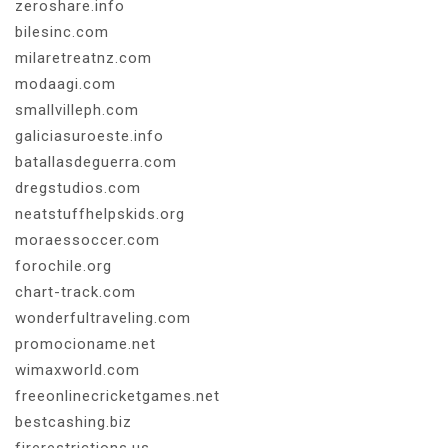
zeroshare.info
bilesinc.com
milaretreatnz.com
modaagi.com
smallvilleph.com
galiciasuroeste.info
batallasdeguerra.com
dregstudios.com
neatstuffhelpskids.org
moraessoccer.com
forochile.org
chart-track.com
wonderfultraveling.com
promocioname.net
wimaxworld.com
freeonlinecricketgames.net
bestcashing.biz