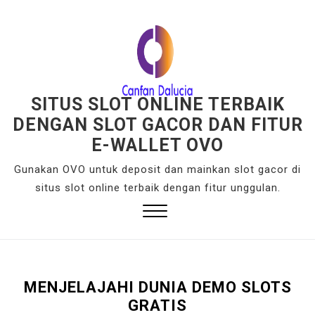
S
k
i
p
t
o
SITUS SLOT ONLINE TERBAIK
c
DENGAN SLOT GACOR DAN FITUR
o
E-WALLET OVO
n
Gunakan OVO untuk deposit dan mainkan slot gacor di
t
situs slot online terbaik dengan fitur unggulan.
e
n
t
Close
Menu
MENJELAJAHI DUNIA DEMO SLOTS
GRATIS