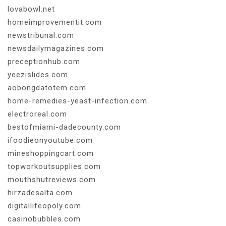
lovabowl.net
homeimprovementit.com
newstribunal.com
newsdailymagazines.com
preceptionhub.com
yeezislides.com
aobongdatotem.com
home-remedies-yeast-infection.com
electroreal.com
bestofmiami-dadecounty.com
ifoodieonyoutube.com
mineshoppingcart.com
topworkoutsupplies.com
mouthshutreviews.com
hirzadesalta.com
digitallifeopoly.com
casinobubbles.com