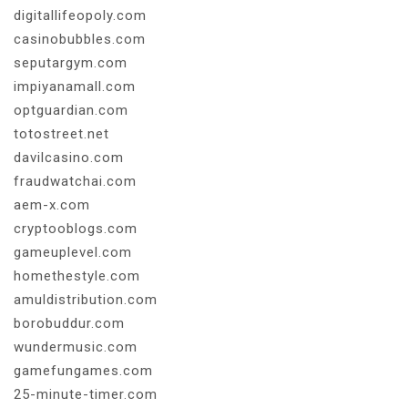
digitallifeopoly.com
casinobubbles.com
seputargym.com
impiyanamall.com
optguardian.com
totostreet.net
davilcasino.com
fraudwatchai.com
aem-x.com
cryptooblogs.com
gameuplevel.com
homethestyle.com
amuldistribution.com
borobuddur.com
wundermusic.com
gamefungames.com
25-minute-timer.com