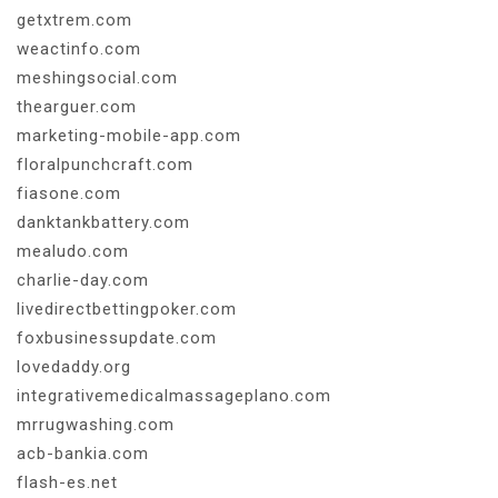
getxtrem.com
weactinfo.com
meshingsocial.com
thearguer.com
marketing-mobile-app.com
floralpunchcraft.com
fiasone.com
danktankbattery.com
mealudo.com
charlie-day.com
livedirectbettingpoker.com
foxbusinessupdate.com
lovedaddy.org
integrativemedicalmassageplano.com
mrrugwashing.com
acb-bankia.com
flash-es.net