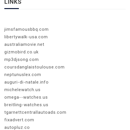
LINKS
jimsfamousbbq.com
libertywalk-usa.com
australiamovie.net
gizmobird.co.uk
mp3djsong.com
coursdanglaistoulouse.com
neptunuslex.com
auguri-di-natale.info
michelewatch.us
omega--watches.us
breitling-watches.us
tgarnettcentrallautoads.com
fixadvert.com
autopluz.co