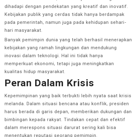
dihadapi dengan pendekatan yang kreatif dan inovatif.
Kebijakan publik yang cerdas tidak hanya berdampak
pada pemerintah, namun juga pada kehidupan sehari-
hari masyarakat.
Banyak pemimpin dunia yang telah berhasil menerapkan
kebijakan yang ramah lingkungan dan mendukung
inovasi dalam teknologi. Hal ini tidak hanya
memperkuat ekonomi, tetapi juga meningkatkan
kualitas hidup masyarakat.
Peran Dalam Krisis
Kepemimpinan yang baik terbukti lebih nyata saat krisis
melanda. Dalam situasi bencana atau konflik, presiden
harus berada di garis depan, memberikan dukungan dan
bimbingan kepada rakyat. Tindakan cepat dan efektif
dalam merespons situasi darurat sering kali bisa
menentukan reputasi seorang pemimpin.