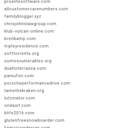
proelitesoftware.com
allcustomercarenumbers.com
familyblogger.xyz
chrisjohnslawgroup.com
klub-vulcan-online.com
breitkamp.com
tripleyresidence.com
softtorrents.org
somosvulnerables.org
duatloterrassa.com
pamufon.com
porscheperformancedrive.com
tamethekraken.org
lutzinator.com
ondasrl.com
blife2016.com
glutenfreesnowboarder.com
lizmorrowdesign.com