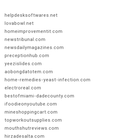
helpdesksoftwares.net
lovabowl.net
homeimprovementit.com
newstribunal.com
newsdailymagazines.com
preceptionhub.com
yeezislides.com
aobongdatotem.com
home-remedies-yeast-infection.com
electroreal.com
bestofmiami-dadecounty.com
ifoodieonyoutube.com
mineshoppingcart.com
topworkoutsupplies.com
mouthshutreviews.com
hirzadesalta.com