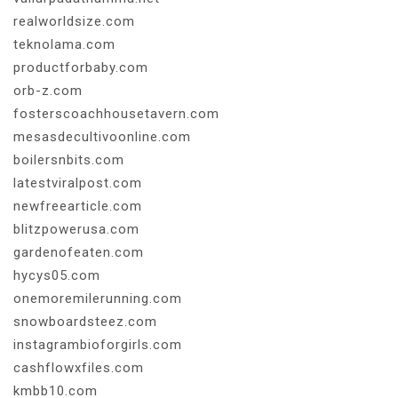
realworldsize.com
teknolama.com
productforbaby.com
orb-z.com
fosterscoachhousetavern.com
mesasdecultivoonline.com
boilersnbits.com
latestviralpost.com
newfreearticle.com
blitzpowerusa.com
gardenofeaten.com
hycys05.com
onemoremilerunning.com
snowboardsteez.com
instagrambioforgirls.com
cashflowxfiles.com
kmbb10.com