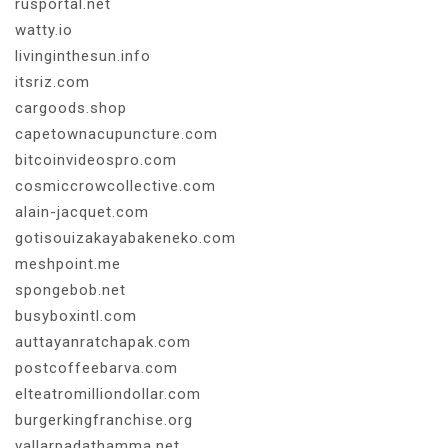
rusportal.net
watty.io
livinginthesun.info
itsriz.com
cargoods.shop
capetownacupuncture.com
bitcoinvideospro.com
cosmiccrowcollective.com
alain-jacquet.com
gotisouizakayabakeneko.com
meshpoint.me
spongebob.net
busyboxintl.com
auttayanratchapak.com
postcoffeebarva.com
elteatromilliondollar.com
burgerkingfranchise.org
vallarpadathamma.net