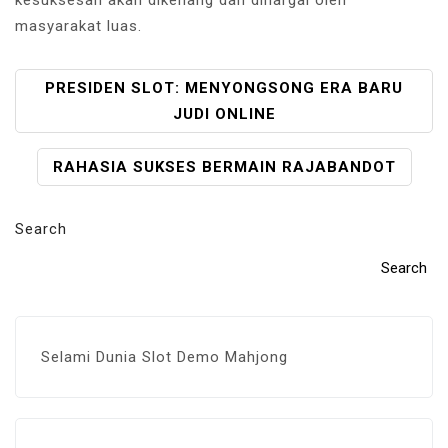
kesuksesan akan dikenang dan dihargai oleh
masyarakat luas.
P
PRESIDEN SLOT: MENYONGSONG ERA BARU
O
JUDI ONLINE
S
T
RAHASIA SUKSES BERMAIN RAJABANDOT
N
A
Search
V
I
Search
G
A
T
I
Selami Dunia Slot Demo Mahjong
O
N