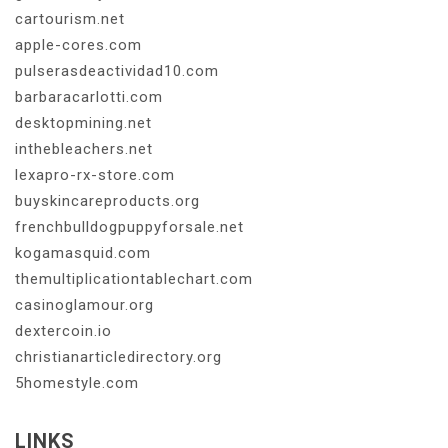
cartourism.net
apple-cores.com
pulserasdeactividad10.com
barbaracarlotti.com
desktopmining.net
inthebleachers.net
lexapro-rx-store.com
buyskincareproducts.org
frenchbulldogpuppyforsale.net
kogamasquid.com
themultiplicationtablechart.com
casinoglamour.org
dextercoin.io
christianarticledirectory.org
5homestyle.com
LINKS