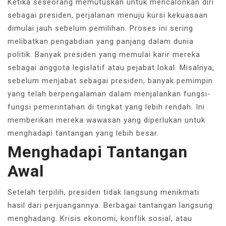
Ketika seseorang memutuskan untuk mencalonkan diri
sebagai presiden, perjalanan menuju kursi kekuasaan
dimulai jauh sebelum pemilihan. Proses ini sering
melibatkan pengabdian yang panjang dalam dunia
politik. Banyak presiden yang memulai karir mereka
sebagai anggota legislatif atau pejabat lokal. Misalnya,
sebelum menjabat sebagai presiden, banyak pemimpin
yang telah berpengalaman dalam menjalankan fungsi-
fungsi pemerintahan di tingkat yang lebih rendah. Ini
memberikan mereka wawasan yang diperlukan untuk
menghadapi tantangan yang lebih besar.
Menghadapi Tantangan
Awal
Setelah terpilih, presiden tidak langsung menikmati
hasil dari perjuangannya. Berbagai tantangan langsung
menghadang. Krisis ekonomi, konflik sosial, atau