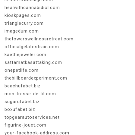
healwithcannabidiol.com
kioskpages.com
trianglecurry.com
imagedum.com
thetowerswellnessretreat.com
officialgelatostrain.com
kaethejeweler.com
sattamatkasattaking.com
onepetlife.com
thebillboardexperiment.com
beachufabet.biz
mon-tresse-de-lit.com
sugarufabet.biz
boxufabet.biz
topgearautoservices.net
figurine-jouet.com
your-facebook-address.com