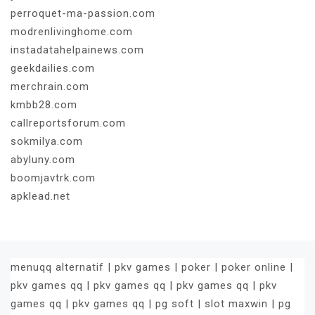
perroquet-ma-passion.com
modrenlivinghome.com
instadatahelpainews.com
geekdailies.com
merchrain.com
kmbb28.com
callreportsforum.com
sokmilya.com
abyluny.com
boomjavtrk.com
apklead.net
menuqq alternatif
|
pkv games
|
poker
|
poker online
|
pkv games qq
|
pkv games qq
|
pkv games qq
|
pkv
games qq
|
pkv games qq
|
pg soft
|
slot maxwin
|
pg