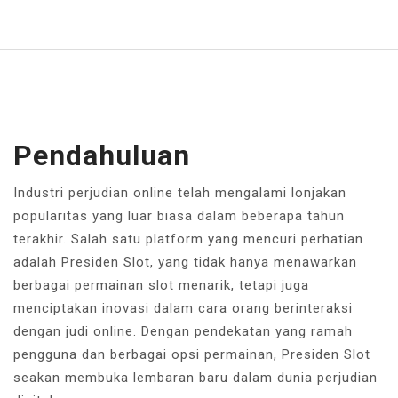
Pendahuluan
Industri perjudian online telah mengalami lonjakan
popularitas yang luar biasa dalam beberapa tahun
terakhir. Salah satu platform yang mencuri perhatian
adalah Presiden Slot, yang tidak hanya menawarkan
berbagai permainan slot menarik, tetapi juga
menciptakan inovasi dalam cara orang berinteraksi
dengan judi online. Dengan pendekatan yang ramah
pengguna dan berbagai opsi permainan, Presiden Slot
seakan membuka lembaran baru dalam dunia perjudian