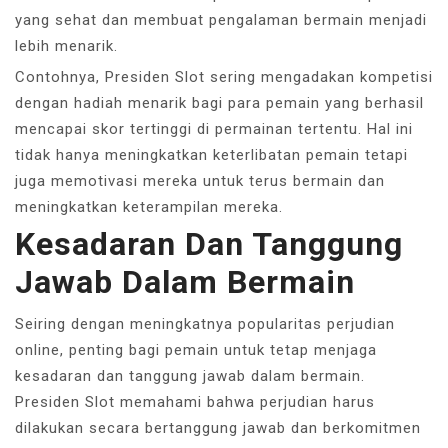
yang sehat dan membuat pengalaman bermain menjadi
lebih menarik.
Contohnya, Presiden Slot sering mengadakan kompetisi
dengan hadiah menarik bagi para pemain yang berhasil
mencapai skor tertinggi di permainan tertentu. Hal ini
tidak hanya meningkatkan keterlibatan pemain tetapi
juga memotivasi mereka untuk terus bermain dan
meningkatkan keterampilan mereka.
Kesadaran Dan Tanggung
Jawab Dalam Bermain
Seiring dengan meningkatnya popularitas perjudian
online, penting bagi pemain untuk tetap menjaga
kesadaran dan tanggung jawab dalam bermain.
Presiden Slot memahami bahwa perjudian harus
dilakukan secara bertanggung jawab dan berkomitmen