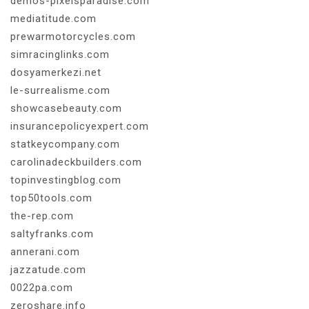
demos-pixelsparadise.com
mediatitude.com
prewarmotorcycles.com
simracinglinks.com
dosyamerkezi.net
le-surrealisme.com
showcasebeauty.com
insurancepolicyexpert.com
statkeycompany.com
carolinadeckbuilders.com
topinvestingblog.com
top50tools.com
the-rep.com
saltyfranks.com
annerani.com
jazzatude.com
0022pa.com
zeroshare.info