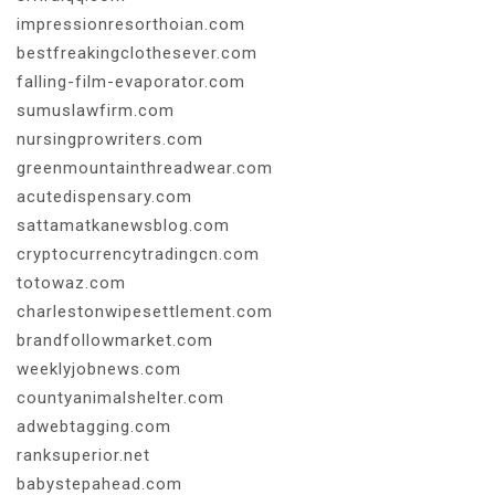
impressionresorthoian.com
bestfreakingclothesever.com
falling-film-evaporator.com
sumuslawfirm.com
nursingprowriters.com
greenmountainthreadwear.com
acutedispensary.com
sattamatkanewsblog.com
cryptocurrencytradingcn.com
totowaz.com
charlestonwipesettlement.com
brandfollowmarket.com
weeklyjobnews.com
countyanimalshelter.com
adwebtagging.com
ranksuperior.net
babystepahead.com