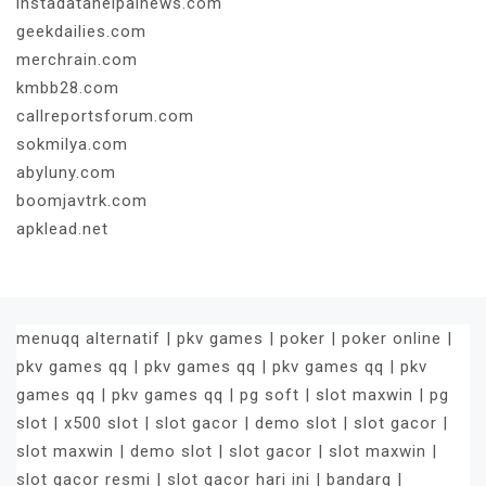
instadatahelpainews.com
geekdailies.com
merchrain.com
kmbb28.com
callreportsforum.com
sokmilya.com
abyluny.com
boomjavtrk.com
apklead.net
menuqq alternatif
|
pkv games
|
poker
|
poker online
|
pkv games qq
|
pkv games qq
|
pkv games qq
|
pkv
games qq
|
pkv games qq
|
pg soft
|
slot maxwin
|
pg
slot
|
x500 slot
|
slot gacor
|
demo slot
|
slot gacor
|
slot maxwin
|
demo slot
|
slot gacor
|
slot maxwin
|
slot gacor resmi
|
slot gacor hari ini
|
bandarq
|