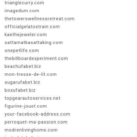
trianglecurry.com
imagedum.com
thetowerswellnessretreat.com
officialgelatostrain.com
kaethejeweler.com
sattamatkasattaking.com
onepetlife.com
thebillboardexperiment.com
beachufabet.biz
mon-tresse-de-lit.com
sugarufabet.biz
boxufabet.biz
topgearautoservices.net
figurine-jouet.com
your-facebook-address.com
perroquet-ma-passion.com
modrenlivinghome.com