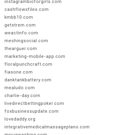
instagrambioforgirls.com
cashflowxfiles.com
kmbb10.com
getxtrem.com
weactinfo.com
meshingsocial.com
thearguer.com
marketing-mobile-app.com
floralpunchcraft.com
fiasone.com
danktankbattery.com
mealudo.com
charlie-day.com
livedirectbettingpoker.com
foxbusinessupdate.com
lovedaddy.org
integrativemedicalmassageplano.com
mrrugwashing.com