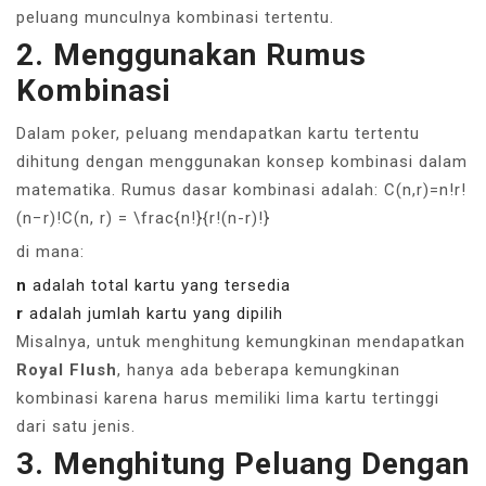
peluang munculnya kombinasi tertentu.
2.
Menggunakan Rumus
Kombinasi
Dalam poker, peluang mendapatkan kartu tertentu
dihitung dengan menggunakan konsep kombinasi dalam
matematika. Rumus dasar kombinasi adalah: C(n,r)=n!r!
(n−r)!C(n, r) = \frac{n!}{r!(n-r)!}
di mana:
n
adalah total kartu yang tersedia
r
adalah jumlah kartu yang dipilih
Misalnya, untuk menghitung kemungkinan mendapatkan
Royal Flush
, hanya ada beberapa kemungkinan
kombinasi karena harus memiliki lima kartu tertinggi
dari satu jenis.
3.
Menghitung Peluang Dengan