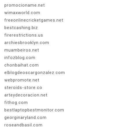
promocioname.net
wimaxworld.com
freeonlinecricketgames.net
bestcashing.biz
firerestrictions.us
archiesbrooklyn.com
muambeiros.net
infozblog.com
chonbaihat.com
elblogdeoscargonzalez.com
webpromote.net
steroids-store.co
arteydecoracion.net
fithog.com
bestlaptopbestmonitor.com
georginaryland.com
roseandbasil.com