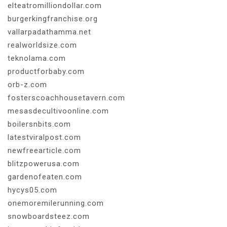
elteatromilliondollar.com
burgerkingfranchise.org
vallarpadathamma.net
realworldsize.com
teknolama.com
productforbaby.com
orb-z.com
fosterscoachhousetavern.com
mesasdecultivoonline.com
boilersnbits.com
latestviralpost.com
newfreearticle.com
blitzpowerusa.com
gardenofeaten.com
hycys05.com
onemoremilerunning.com
snowboardsteez.com