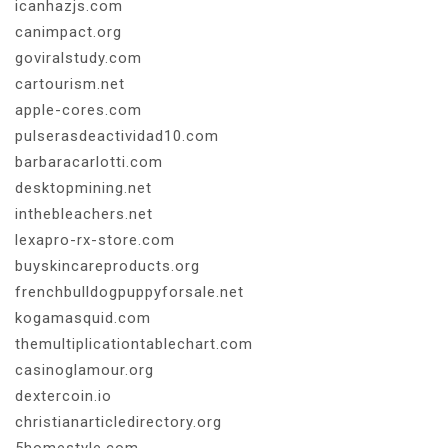
icanhazjs.com
canimpact.org
goviralstudy.com
cartourism.net
apple-cores.com
pulserasdeactividad10.com
barbaracarlotti.com
desktopmining.net
inthebleachers.net
lexapro-rx-store.com
buyskincareproducts.org
frenchbulldogpuppyforsale.net
kogamasquid.com
themultiplicationtablechart.com
casinoglamour.org
dextercoin.io
christianarticledirectory.org