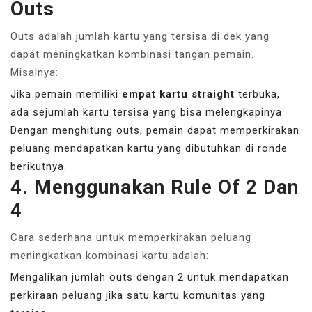
Outs
Outs adalah jumlah kartu yang tersisa di dek yang
dapat meningkatkan kombinasi tangan pemain.
Misalnya:
Jika pemain memiliki
empat kartu straight
terbuka,
ada sejumlah kartu tersisa yang bisa melengkapinya.
Dengan menghitung outs, pemain dapat memperkirakan
peluang mendapatkan kartu yang dibutuhkan di ronde
berikutnya.
4.
Menggunakan Rule Of 2 Dan
4
Cara sederhana untuk memperkirakan peluang
meningkatkan kombinasi kartu adalah:
Mengalikan jumlah outs dengan 2 untuk mendapatkan
perkiraan peluang jika satu kartu komunitas yang