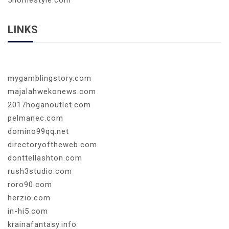
5homestyle.com
LINKS
mygamblingstory.com
majalahwekonews.com
2017hoganoutlet.com
pelmanec.com
domino99qq.net
directoryoftheweb.com
donttellashton.com
rush3studio.com
roro90.com
herzio.com
in-hi5.com
krainafantasy.info