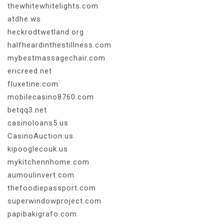
thewhitewhitelights.com
atdhe.ws
heckrodtwetland.org
halfheardinthestillness.com
mybestmassagechair.com
ericreed.net
fluxetine.com
mobilecasino8760.com
betqq3.net
casinoloans5.us
CasinoAuction.us
kipooglecouk.us
mykitchennhome.com
aumoulinvert.com
thefoodiepassport.com
superwindowproject.com
papibakigrafo.com