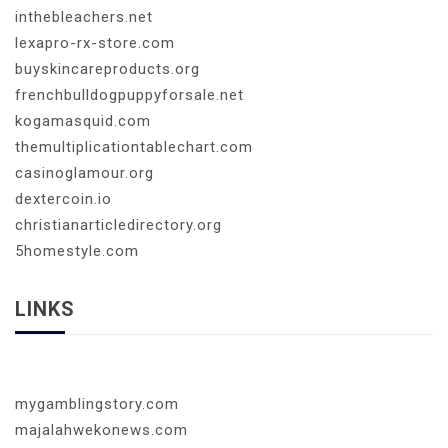
inthebleachers.net
lexapro-rx-store.com
buyskincareproducts.org
frenchbulldogpuppyforsale.net
kogamasquid.com
themultiplicationtablechart.com
casinoglamour.org
dextercoin.io
christianarticledirectory.org
5homestyle.com
LINKS
mygamblingstory.com
majalahwekonews.com