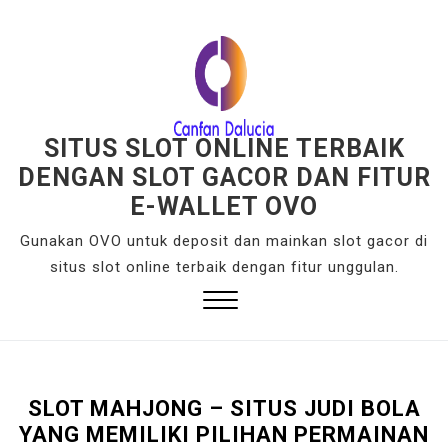
S
k
i
p
t
o
SITUS SLOT ONLINE TERBAIK
c
DENGAN SLOT GACOR DAN FITUR
o
E-WALLET OVO
n
Gunakan OVO untuk deposit dan mainkan slot gacor di
t
situs slot online terbaik dengan fitur unggulan.
e
n
t
Close
Menu
SLOT MAHJONG – SITUS JUDI BOLA
YANG MEMILIKI PILIHAN PERMAINAN