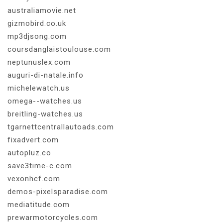
australiamovie.net
gizmobird.co.uk
mp3djsong.com
coursdanglaistoulouse.com
neptunuslex.com
auguri-di-natale.info
michelewatch.us
omega--watches.us
breitling-watches.us
tgarnettcentrallautoads.com
fixadvert.com
autopluz.co
save3time-c.com
vexonhcf.com
demos-pixelsparadise.com
mediatitude.com
prewarmotorcycles.com