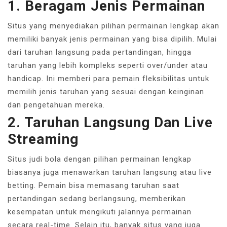
1. Beragam Jenis Permainan
Situs yang menyediakan pilihan permainan lengkap akan
memiliki banyak jenis permainan yang bisa dipilih. Mulai
dari taruhan langsung pada pertandingan, hingga
taruhan yang lebih kompleks seperti over/under atau
handicap. Ini memberi para pemain fleksibilitas untuk
memilih jenis taruhan yang sesuai dengan keinginan
dan pengetahuan mereka.
2. Taruhan Langsung Dan Live
Streaming
Situs judi bola dengan pilihan permainan lengkap
biasanya juga menawarkan taruhan langsung atau live
betting. Pemain bisa memasang taruhan saat
pertandingan sedang berlangsung, memberikan
kesempatan untuk mengikuti jalannya permainan
secara real-time. Selain itu, banyak situs yang juga