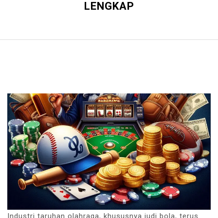
LENGKAP
Industri taruhan olahraga, khususnya judi bola, terus