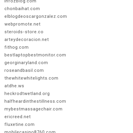
infozblog.com
chonbaihat.com
elblogdeoscargonzalez.com
webpromote.net
steroids-store.co
arteydecoracion.net
fithog.com
bestlaptopbestmonitor.com
georginaryland.com
roseandbasil.com
thewhitewhitelights.com
atdhe.ws
heckrodtwetland.org
halfheardinthestillness.com
mybestmassagechair.com
ericreed.net
fluxetine.com
mobilecasino8760.com