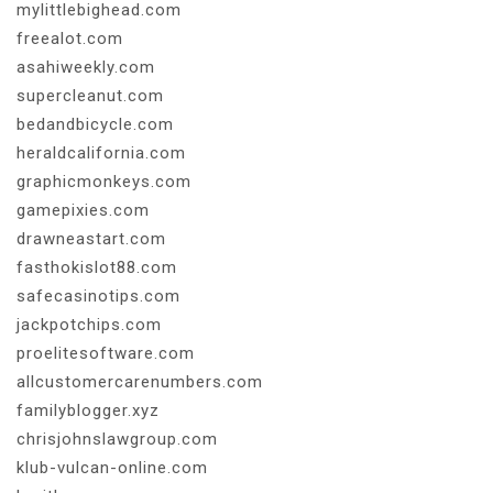
mylittlebighead.com
freealot.com
asahiweekly.com
supercleanut.com
bedandbicycle.com
heraldcalifornia.com
graphicmonkeys.com
gamepixies.com
drawneastart.com
fasthokislot88.com
safecasinotips.com
jackpotchips.com
proelitesoftware.com
allcustomercarenumbers.com
familyblogger.xyz
chrisjohnslawgroup.com
klub-vulcan-online.com