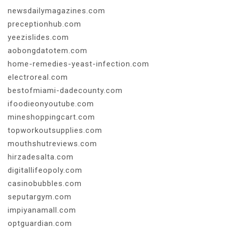
newsdailymagazines.com
preceptionhub.com
yeezislides.com
aobongdatotem.com
home-remedies-yeast-infection.com
electroreal.com
bestofmiami-dadecounty.com
ifoodieonyoutube.com
mineshoppingcart.com
topworkoutsupplies.com
mouthshutreviews.com
hirzadesalta.com
digitallifeopoly.com
casinobubbles.com
seputargym.com
impiyanamall.com
optguardian.com