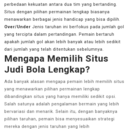
perbedaan kekuatan antara dua tim yang bertanding.
Situs dengan pilihan permainan lengkap biasanya
menawarkan berbagai jenis handicap yang bisa dipilih.
Over/Under
Jenis taruhan ini berfokus pada jumlah gol
yang tercipta dalam pertandingan. Pemain bertaruh
apakah jumlah gol akan lebih banyak atau lebih sedikit
dari jumlah yang telah ditentukan sebelumnya.
Mengapa Memilih Situs
Judi Bola Lengkap?
Ada banyak alasan mengapa pemain lebih memilih situs
yang menawarkan pilihan permainan lengkap
dibandingkan situs yang hanya memiliki sedikit opsi.
Salah satunya adalah pengalaman bermain yang lebih
bervariasi dan menarik. Selain itu, dengan banyaknya
pilihan taruhan, pemain bisa menyesuaikan strategi
mereka dengan jenis taruhan yang lebih