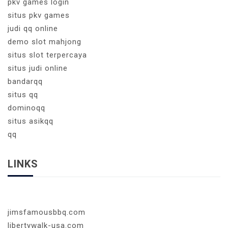
pkv games login
situs pkv games
judi qq online
demo slot mahjong
situs slot terpercaya
situs judi online
bandarqq
situs qq
dominoqq
situs asikqq
qq
LINKS
jimsfamousbbq.com
libertywalk-usa.com